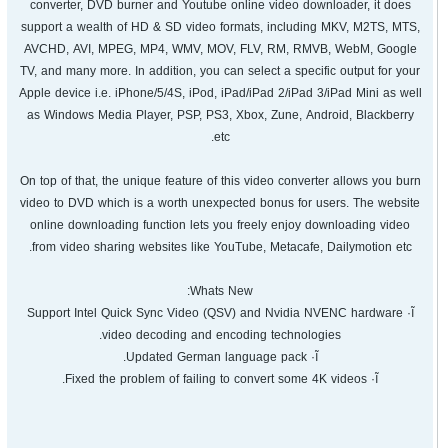
converter, DVD burner and Youtube online video downloader, it does
support a wealth of HD & SD video formats, including MKV, M2TS, MTS,
AVCHD, AVI, MPEG, MP4, WMV, MOV, FLV, RM, RMVB, WebM, Google
TV, and many more. In addition, you can select a specific output for your
Apple device i.e. iPhone/5/4S, iPod, iPad/iPad 2/iPad 3/iPad Mini as well
as Windows Media Player, PSP, PS3, Xbox, Zune, Android, Blackberry
etc.
On top of that, the unique feature of this video converter allows you burn
video to DVD which is a worth unexpected bonus for users. The website
online downloading function lets you freely enjoy downloading video
from video sharing websites like YouTube, Metacafe, Dailymotion etc.
Whats New:
آ· Support Intel Quick Sync Video (QSV) and Nvidia NVENC hardware
video decoding and encoding technologies.
آ· Updated German language pack.
آ· Fixed the problem of failing to convert some 4K videos.