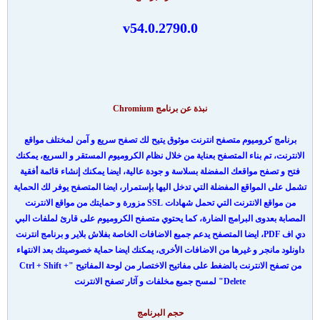
v54.0.2790.0
نبذة عن برنامج Chromium
برنامج كروميوم متصفح انترنت موثوق يتيح لك تصفح سريع و آمن لمختلف مواقع
الانترنت، تم بناء المتصفح بعناية من خلال نظام الكروميوم المستقر و السريع، يمكنك
فتح و تصفح مواقعك المفضلة بسلاسة و جودة عالية، ايضا يمكنك إنشاء قائمة أفقية
تشمل على المواقع المفضلة التي تدخل اليها بإستمرار، ايضا المتصفح يوفر لك الحماية
من مواقع الانترنت التي تحمل شهادات SSL مزورة و حمايتك من مواقع الانترنت
المصابة بعدوى البرامج الضارة، كما يحتوي متصفح الكروميوم على قارئ لملفات البي
دي اف PDF، ايضا المتصفح يدعم جميع الاضافات الخاصة بفلاش بلاير و برنامج انترنت
داونلود مانجر و غيرها من الاضافات الأخرى، يمكنك ايضا حماية خصوصيتك بعد الانتهاء
من تصفح الانترنت بالضغط على مفاتيح الاختصار من لوحة المفاتيح "Ctrl + Shift +
Delete" لمسح جميع مخلفات و آثار تصفح الانترنت
حجم البرنامج