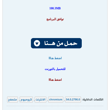
100.3MB
توافق البرنامج
اضغط هنااا
للتحميل بالتورنت
اضغط هنااا
الكلمات الدلالية:
54.0.2790.0
,
chromium
,
الانترنت
,
كروميوم
,
متصفح