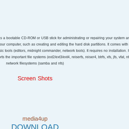
a bootable CD-ROM or USB stick for administrating or repairing your system and 
r computer, such as creating and editing the hard disk partitions. It comes with a
sic tools (editors, midnight commander, network tools). It requires no installation.
he important file systems (ext2/ext3/ext4, reiserfs, reiser4, btrfs, xfs, jfs, vfat, n
network filesystems (samba and nfs)
Screen Shots
media4up
DOWNLOAD