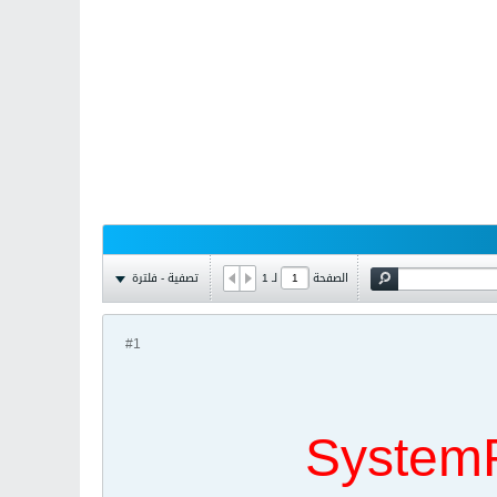
تصفية - فلترة
الصفحة
لـ
1
#1
SystemR