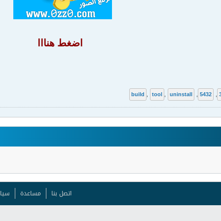
اضغط هنااا
build
,
tool
,
uninstall
,
5432
,
اتصل بنا
مساعدة
سيا