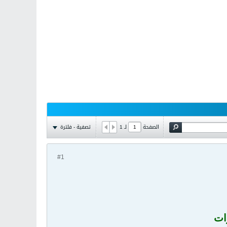
تصفية - فلترة
الصفحة
لـ
1
#1
ات