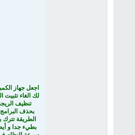
اجعل جهاز الكمب
لك الغاء تثبيت 
تنظيف الريجس
بحذف البرامج ب
الطريقة تترك ب
بطيء جدا و أيض
سرعة النظام في 