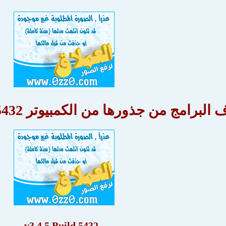
ج من جذورها من الكمبيوتر Uninstall Tool 3.4.5 Build 5432
v3.4.5 Build 5432