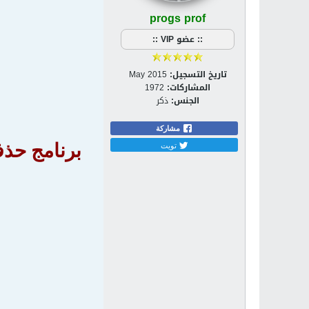
progs prof
:: عضو VIP ::
تاريخ التسجيل:
May 2015
المشاركات:
1972
الجنس:
ذكر
مشاركة
تويت
برنامج حذف البرام