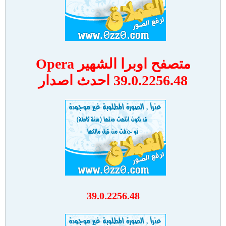
متصفح اوبرا الشهير Opera
39.0.2256.48 احدث اصدار
39.0.2256.48