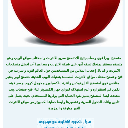
متصفح اوبرا قوي و صلب يتيح لك تصفح سريع للانترنت و لمختلف مواقع الويب و هو
متصفح مستقر يمنحك تصفح آمن على شبكة الانترنت و يعد اوبرا أحد افضل متصفحات
الانترنت و قد نال إعجاب الملايين من المستخدمين حول العالم لقوته و سرعته في
فتح و تصفح مختلف مواقع الانترنت المصممة بتقنيات الويب الحديثة متصفح اوبرا يعتبر
منافس قوي لمتصفح الفايرفوكس و انترنت اكسبلورر و جوجل كروم، و سر قوته
تكمن في استقراره و عدم استهلاكه لموارد جهاز الكمبيوتر اثناء فتح صفحات ويب
متعددة، ايضا المتصفح يتميز بقوة الحماية التي يوفرها للمستخدم، بحيث يعمل على
تامين بيانات الدخول السرية و تشفيرها و ايضا حماية الكمبيوتر من مواقع الانترنت
الغير موثوقة و المزورة