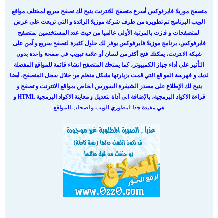
متصفح موزيلا فايرفوكس أسرع متصفح للانترنت يتيح لك تصفح سريع لمختلف مواقع
الويب البرنامج تم تطويره من طرف شركة موزيلا الرائدة و التي تربعت على عرش
المتصفحات و فازت بالمرتبة الأولى عالميا من حيث عدد المستخدمين لمتصفح
فايرفوكس، برنامج موزيلا فايرفوكس يوفر لك حلول كثيرة لتصفح سريع و آمن على
شبكة الانترنت، يمكنك فتح أكثر من لسان أو علامة تبويب في صفحة واحدة بدون
التأثير على أداء جهاز الكمبيوتر، كما يمنحك المتصفح انشاء قائمة للمواقع المفضلة
لديك و فهرسة المواقع التي قمت بزيارتها بشكل منظم من خلال سجل المتصفح، أيضا
يتيح لك الإطلاع على مصدر الشيفرة السورس الخاص بمواقع الانترنت و تصفح و
قراءة الاكواد البرمجية، بالإضافة الى أداة لتعديل و معاينة الاكواد البرمجية HTML و
هي مفيدة جدا لمطوري الويب و اصحاب المواقع