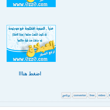
اضغط هنااا
,
video
,
free
,
converter
,
برنامج