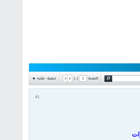
تصفية - فلترة
الصفحة
لـ
1
#1
ات