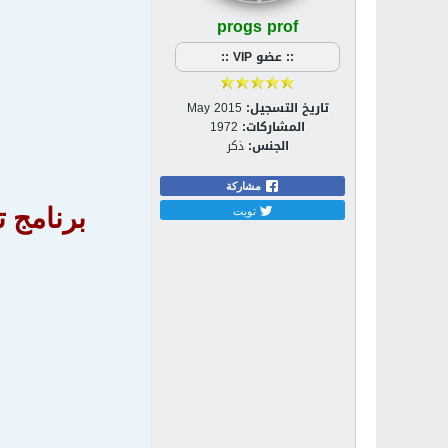
progs prof
:: عضو VIP ::
تاريخ التسجيل:
May 2015
المشاركات:
1972
الجنس:
ذكر
مشاركة
تويت
برنامج تحويل ص