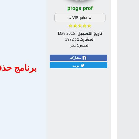
progs prof
:: عضو VIP ::
تاريخ التسجيل:
May 2015
المشاركات:
1972
الجنس:
ذكر
مشاركة
تويت
برنامج حذف البرام