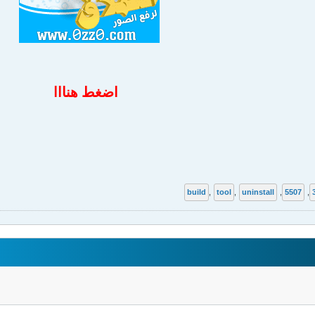
اضغط هنااا
build
,
tool
,
uninstall
,
5507
,