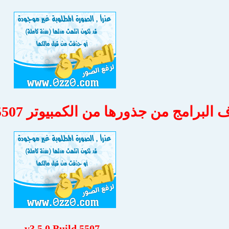
ج من جذورها من الكمبيوتر Uninstall Tool 3.5.0 Build 5507
v3.5.0 Build 5507