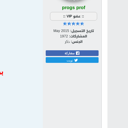
progs prof
:: عضو VIP ::
تاريخ التسجيل:
May 2015
المشاركات:
1972
الجنس:
ذكر
مشاركة
تويت
بر