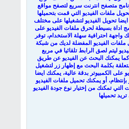
برنامج متصفح انترنت سريع لتصفح مواقع
حويل ملفات الفيديو التي قمت بتحميلها
جموعة كبيرة من الصيغ مثل صيغة MP4, AVI, MPG, 3GP, FLV و ايضا تحويل الفيديو لتشغيلها على مختلف
ا يقدم لك البرنامج اداة بسيطة لحرق ملفات الفيديو على
برنامج في داونلودر يملك واجهة احترافية سهلة الاستخدام، توفر
 ملفات الفيديو المفضلة لديك من شبكة
يو ليتم لصق الرابط تلقائيا في مربع
 ثم إختيار صيغة الفيديو والنقر على زر التحميل "Download"، كما يمكنك البحث عن الفيديو عن طريق
تعلقة بكلمة البحث مع إظهار زر لتشغيل
و على الكمبيوتر بدقة عالية، يمكنك ايضا
بإنتظام، أو يمكنك تحميل ملفات الفيديو
 التي تمكنك من إختيار نوع جودة الفيديو
تريد تحميلها