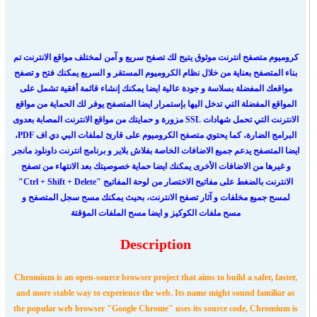
كروميوم متصفح انترنت موثوق يتيح لك تصفح سريع و آمن لمختلف مواقع الانترنت تم
بناء المتصفح بعناية من خلال نظام الكروميوم المستقر و السريع يمكنك فتح و تصفح
مواقعك المفضلة بسلاسة و جودة عالية ايضا يمكنك إنشاء قائمة أفقية تشمل على
المواقع المفضلة التي تدخل اليها بإستمرار ايضا المتصفح يوفر لك الحماية من مواقع
الانترنت التي تحمل شهادات SSL مزورة و حمايتك من مواقع الانترنت المصابة بعدوى
البرامج الضارة، كما يحتوي متصفح الكروميوم على قارئ لملفات البي دي اف PDF،
ايضا المتصفح يدعم جميع الاضافات الخاصة بفلاش بلاير و برنامج انترنت داونلود مانجر
و غيرها من الاضافات الأخرى يمكنك ايضا حماية خصوصيتك بعد الانتهاء من تصفح
الانترنت بالضغط على مفاتيح الاختصار من لوحة المفاتيح "Ctrl + Shift + Delete"
لمسح جميع مخلفات و آثار تصفح الانترنت، بحيث يمكنك مسح سجل المتصفح و
مسح ملفات الكوكيز و ايضا مسح الملفات المؤقتة
Description
Chromium is an open-source browser project that aims to build a safer, faster,
and more stable way to experience the web. Its name might sound familiar as
the popular web browser "Google Chrome" uses its source code, Chromium is