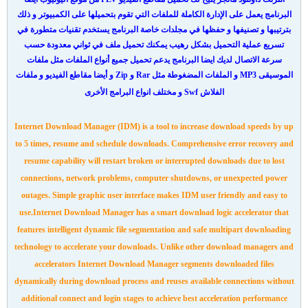
البرنامج يعمل على الإدارة الكاملة للملفات التي تقوم بتحميلها على الكمبيوتر و ذلك
بترتيبها و تصنيفها و حفظها في مجلدات خاصة البرنامج يستخدم تقنيات متطورة في
تسريع عملية التحميل بشكل رهيب يمكنك تحميل ملف في ثواني معدودة حسب
سرعة الاتصال لديك ايضا البرنامج يدعم تحميل جميع أنواع الملفات مثل ملفات
الموسيقى MP3 و الملفات المضغوطة مثل Rar و Zip و أيضا مقاطع الفيديو و ملفات
الفلاش Swf و مختلف انواع البرامج الأخرى
Internet Download Manager (IDM) is a tool to increase download speeds by up
to 5 times, resume and schedule downloads. Comprehensive error recovery and
resume capability will restart broken or interrupted downloads due to lost
connections, network problems, computer shutdowns, or unexpected power
outages. Simple graphic user interface makes IDM user friendly and easy to
use.Internet Download Manager has a smart download logic accelerator that
features intelligent dynamic file segmentation and safe multipart downloading
technology to accelerate your downloads. Unlike other download managers and
accelerators Internet Download Manager segments downloaded files
dynamically during download process and reuses available connections without
additional connect and login stages to achieve best acceleration performance