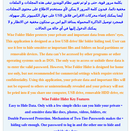
بكلمة مرور قوية، حتى و لو تم تغيير نظام الويندوز تبقى هذه المجلدات و الملفات
مخفية دائما، فبدون كلمة المرور لا يمكن لأي مستخدم الاطلاع على محتوى المجلدات،
أيضا يمكنك إخفاء محركات الاقراص فلاش USB على جهاز الكمبيوتر بكل سهولة،
فبمجرد توصيل الذاكرة المحمولة بمنافذ اليو اس بي ستكون مخفية عن الانظار و لا
يمكنك الدخول إليها في أي حالة من الحالات
Wise Folder Hider protects your private and important data from others’ eyes.
This application is designed as a free USB drive/ file/ folder hiding tool. User can
use it free to hide sensitive or important files and folders on local partitions or
removable devices. The data can’t be accessed by other programs or other
operating systems such as DOS. The only way to access or unhide these data is
to enter the valid password. However, Wise Folder Hider is designed for home
use only, but not recommended for commercial settings which require stricter
confidentiality. Using this application, your private data and important files will
not be exposed to others or unintentionally revealed and your privacy will not
be pried into if you share one computer, USB drive, removable HDD drive, etc
Wise Folder Hider Key Features
• Easy to Hide Data. Only with a few simple clicks can you hide your private
and sensitive data like docs, photos, videos, folders, etc
• Double Password Protection. Mechanism of Two-Tier-Passwords makes the
hiding safe enough. One password to log in and the other one to hide and