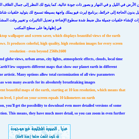
 الأرض في الليل و في النهار و بصور ذات جودة عالية، كما يتيح لك النظر إلى جمال الغلاف
صيل بدون الحاجة إلى خرائط، برنامج ايرث فيو يملك واجهة بسيطة تسمح لك بتوليد خلفيات ش
ت لإنشاء خلفيات جميلة مثل ضبط شدة سطوع الإضاءة و تعديل التاثيرات و تغيير وقت المشاهد
في إظهارها على سطح المكتب
top wallpaper and screen saver, which displays beautiful views of the earth
s. It produces colorful, high quality, high resolution images for every screen
resolution - even beyond 2560x1600
globe views, urban areas, city lights, atmospheric effects, clouds, local time
rthView supports different maps that show our planet earth in different
or artistic. Many options allow total customization of all view parameters
as won many awards for its absolutely breathtaking images
nt beautiful maps of the earth, starting at 10 km resolution, which means that
 level, 1 pixel on your screen equals 10 kilometers on earth
ion, you'll get the possibility to download even more detailed versions of some
tion. This means, they have much more detail, so you can zoom in even further