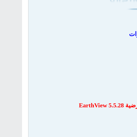
ات
EarthV