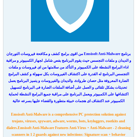
برنامج Emsisoft Anti-Malware من اقوى برامج كشف و مكافحة فيروسات التورجان
و الديدان و ملفات التجسس حيث يقوم البرنامج بفص شامل لجهاز الكمبيوتر و مراقبة
اداء البرامج النشطة على الكمبيوتر و التأكد من سلامتها من اى فيروسات و ملفات
التجسس البرنامج له القدرة على اكتشاف الفيروسات بكل سهولة و كشف البرامج
الضارة المعروفة مثل حصان طروادة، والديدان والفيروسات و يتميز البرنامج بعمل
تحديثات بشكل تلقائى و العمل على أضافة الملفات الضارة فى البرنامج لتسهيل
اكتشافها على الكمبيوتر ويعمل البرنامج على مراقبة جميع البرامج النشطة لحماية
الكمبيوتر عند اكتشاف اى هجمات خبيثة متطورة والقضاء عليها بسرعه عالية
Emsisoft Anti-Malware is a comprehensive PC protection solution against
trojans, viruses, spyware, adware, worms, bots, keyloggers, rootkits and
dialers.Emsisoft Anti-Malware Features Anti-Virus + Anti-Malware - 2 cleaning
scanners in 1 2 guards against new infections: Signature scan + behavior