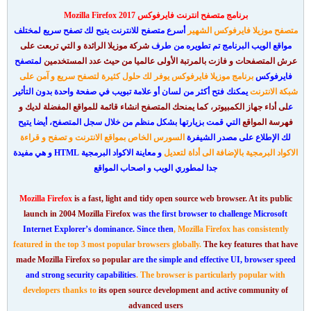
برنامج متصفح انترنت فايرفوكس 2017 Mozilla Firefox
متصفح موزيلا فايرفوكس الشهير
أسرع متصفح للانترنت يتيح لك تصفح سريع لمختلف
مواقع الويب البرنامج تم تطويره من طرف
شركة موزيلا الرائدة و التي تربعت على
عرش المتصفحات و فازت بالمرتبة الأولى عالميا من حيث عدد المستخدمين
لمتصفح
فايرفوكس
برنامج موزيلا فايرفوكس يوفر لك حلول كثيرة لتصفح سريع و آمن على
شبكة الانترنت
يمكنك فتح أكثر من لسان أو علامة تبويب في صفحة واحدة بدون التأثير
ع
لى أداء جهاز الكمبيوتر، كما يمنحك المتصفح انشاء قائمة للمواقع المفضلة لديك و
فهرسة المواقع
التي قمت بزيارتها بشكل منظم من خلال سجل المتصفح، أيضا يتيح
لك الإطلاع على مصدر الشيفرة
السورس الخاص بمواقع الانترنت و تصفح و قراءة
الاكواد البرمجية بالإضافة الى أداة لتعديل
و معاينة الاكواد البرمجية HTML و هي مفيدة
جدا لمطوري الويب و اصحاب المواقع
Mozilla Firefox
is a fast, light and tidy open source web browser. At its public
launch in 2004 Mozilla Firefox
was the first browser to challenge Microsoft
Internet Explorer’s dominance. Since then
, Mozilla Firefox has consistently
featured in the top 3 most popular browsers globally.
The key features that have
made Mozilla Firefox so popular
are the simple and effective UI, browser speed
and strong security capabilities
. The browser is particularly popular with
developers thanks to
its open source development and active community of
advanced users