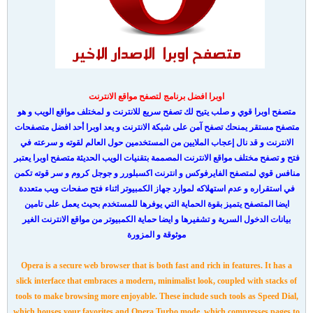
اوبرا افضل برنامج لتصفح مواقع الانترنت
متصفح اوبرا قوي و صلب يتيح لك تصفح سريع للانترنت و لمختلف مواقع الويب و هو
متصفح مستقر يمنحك تصفح آمن على شبكة الانترنت و يعد اوبرا أحد افضل متصفحات
الانترنت و قد نال إعجاب الملايين من المستخدمين حول العالم لقوته و سرعته في
فتح و تصفح مختلف مواقع الانترنت المصممة بتقنيات الويب الحديثة متصفح اوبرا يعتبر
منافس قوي لمتصفح الفايرفوكس و انترنت اكسبلورر و جوجل كروم و سر قوته تكمن
في استقراره و عدم استهلاكه لموارد جهاز الكمبيوتر اثناء فتح صفحات ويب متعددة
ايضا المتصفح يتميز بقوة الحماية التي يوفرها للمستخدم بحيث يعمل على تامين
بيانات الدخول السرية و تشفيرها و ايضا حماية الكمبيوتر من مواقع الانترنت الغير
موثوقة و المزورة
Opera is a secure web browser that is both fast and rich in features. It has a
slick interface that embraces a modern, minimalist look, coupled with stacks of
tools to make browsing more enjoyable. These include such tools as Speed Dial,
which houses your favorites and Opera Turbo mode, which compresses pages to