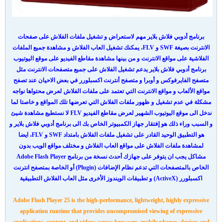
برنامج أدوبي فلاش بلاير مهم لاستعراض و تشغيل ملفات الفلاش على صفحات
الانترنت بصيغة SWF و FLV، يمكنك تشغيل العاب الفلاش و مشاهدة جميع الملفات
الفلاشية على مواقع الانترنت و من بينها مشاهدة مقاطع الفيديو على موقع اليوتيوب
برنامج أدوبي فلاش بلاير يدعم تشغيل الفلاش على جميع متصفحات الانترنت مثل
متصفح الفايرفوكس و أوبرا و متصفح أنترنت اكسبلورر في بعض الاحيان عند تصفح
مواقع الألعاب و مواقع الانترنت التي تعتمد على ملفات الفلاش لعرض محتواها نواجه
مشكلة في عدم تشغيل و ظهور ملفات الفلاش التي تعرضها تلك المواقع و خاصتا لما
ندخل الى موقع اليوتيوب الشهير لعرض مقاطع الفيديو FLV لا نستطيع مشاهدة شيئ
و السبب وراء ذلك هو إفتقار جهاز الكمبيوتر الخاص بك الى برنامج أدوبي فلاش بلاير و
هو التطبيق الوحيد القادر على تشغيل ملفات الفلاش بامتداد SWF و FLV، ايضا
لمشاهدة ملفات الفلاش على مواقع العاب الفلاش و مختلف مواقع الويب بدون
مشاكل يجب ان يتوفر على جهازك أحدث نسخة من برنامج Adobe Flash Player
الخاص بالمتصفحات التي تدعم نظام الإضافات (Plugin) أو الخاصة بمتصفح انترنت
اكسبلورر (ActiveX) و تطبيقات الويندوز الأخرى مثل العاب الفلاش التطبيقية
Adobe Flash Player 25 is the high-performance, lightweight, highly expressive
application runtime that provides uncompromised viewing of expressive
applications, content, and videos across browsers, mobile phones, devices and