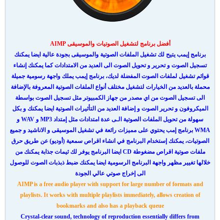
أفضل برنامج لتشغيل الصوتيات والموسيقى AIMP
برنامج إيمب يتيح لك تشغيل الملفات الصوتية والموسيقى بجودة عالية ايضا يمكنك
تسجيل الصوت و تحرير و تحويل الصوت الى العديد من الامتدادات كما يمكنك إنشاء
قوائم تشغيل لملفات الصوت المفضلة لديك، برنامج إيمب يملك واجهة رسومية جميلة
محملة بالعديد من الخيارات لتشغيل مختلف أنواع الملفات الصوتية المعروفة بالإضافة
الى تسجيل الصوت من اي مصدر من جهاز الكمبيوتر مثل تسجيل الصوت بواسطة
الميكروفون و تحرير الصوت و إضافة العديد من التأثيرات الصوتية ايضا يمكنك و بكل
سهولة من تحويل الملفات الصوتية الـى عدة امتدادات مثل إمتداد MP3 و WAV و
WMA برنامج إمب يحتوي على مميزات رائعة في تشغيل الموسيقى و الاناشيد و جميع
الصوتيات، يمكنك إستخدام البرنامج في انشاء اقراص سمعية (أوديو) عن طريق حرق
ملفات صوتية اقراص مضغوطة CD ايضا البرنامج يوفر لك ثيمات جذابة يمكنك من
خلالها تغيير مظهر واجهة البرنامج الرسومية ايضا يمكنك ضبط ذبذبات الصوت للوصول
الى إخراج صوتي عالي الجودة
AIMP is a free audio player with support for large number of formats and
playlists. It works with multiple playlists immediately, allows creation of
bookmarks and also has a playback queue
Crystal-clear sound, technology of reproduction essentially differs from