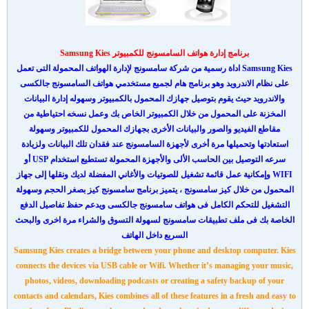
برنامج إدارة هواتف السامسونج للكمبيوتر Samsung Kies
Samsung Kies اداة رسمية من شركة سامسونج لإدارة الهواتف المحمولة التى تعمل
على نظام الاندرويد وهو برنامج هام لجميع مستخدمي هواتف السامسونج جالكسى
والاندرويد حيث يقوم بتوصيل جهازك المحمول بالكمبيوتر وسهوله إدارة البيانات
المخزنة على المحمول من خلال الكمبيوتر الخاص بك وعمل نسخه احتياطية من
مقاطع الفيديو والصور والبيانات الأخرى بجهازك المحمول للكمبيوتر وسهولة
استعادتها وتحميلها مرة أخرى لأجهزة السامسونج عند فقدان تلك البيانات ولزيادة
سرعه التوصيل بين الحاسب الألى والأجهزة المحمولة تستطيع استخدام USP أو
WIFI وإمكانية عمل قائمة تشغيل للصوتيات والأغاني المفضلة لديك ونقلها إلى جهاز
المحمول من خلال كيز سامسونج ، يتميز برنامج سامسونج كيز بصغر الحجم وسهولة
التشغيل للتحكم الكامل فى هواتف سامسونج جالكسى ويدعم حفظ تفاصيل الدفع
الخاصة بك فى ملف تطبيقات سامسونج لسهولة التسوق والشراء مرة اخرى والبحث
السريع داخل الهاتف
Samsung Kies creates a bridge between your phone and desktop computer. Kies
connects the devices via USB cable or Wifi. Whether it’s managing your music,
photos, videos, downloading podcasts or creating a safety backup of your
contacts and calendars, Kies combines all of these features in a fresh and easy to