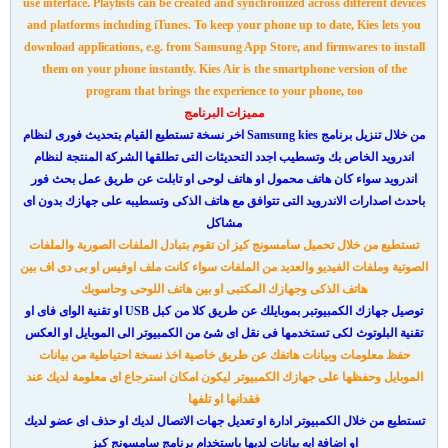
use interface. Playlists can be created and synchronized across different devices
and platforms including iTunes. To keep your phone up to date, Kies lets you
download applications, e.g. from Samsung App Store, and firmwares to install
them on your phone instantly. Kies Air is the smartphone version of the
program that brings the experience to your phone, too
مميزات البرنامج
من خلال تنزيل برنامج Samsung kies اخر نسخة تستطيع القيام بتحديث فورى لنظام
اندرويد الخاص بك وتسطيب اجدد التحديثات التى تطلقها الشركة المنتجة لنظام
اندرويد سواء كان هاتف محمول او هاتف لوحى او تابلت عن طريق عمل بحث فور
باحدث اصدارات الاندرويد التى تتوافق مع هاتف الذكى وتسطيبه على جهازك بدون اى
مشاكل
تستطيع من خلال تحميل سامسونج كيز ان تقوم بتبادل الملفات الصورية والملفات
الصوتية وملفات الفيديو والعديد من الملفات سواء كانت ملف اوفيس او بى دى اف بين
هاتف الذكى وجهازك المكتبى او بين هاتف اللوحى وحاسوبك
توصيل جهازك الكمبيوتبر بموبايلك عن طريق كلا من كبل USB او تقنية الواى فاى او
تقنية البلوتوث لكى تستخدمها فى نقل اى شئ من الكمبيوتر الى الموبايل او العكس
حفظ معلومات وبيانات هاتفك عن طريق خاصية اخذ نسخة احتياطية من بيانات
الموبايل وحفظها على جهازك الكمبيوتر ليكون امكان استرجاع اى معلومة لديك عند
فقدانها او تلفها
تستطيع من خلال الكمبيوتر ادارة او تعديل جهات الاتصال لديك او حذف اى عضو لديك
او اضافة ايه بيانات لديها باستخدام برنامج سامسونج كيز