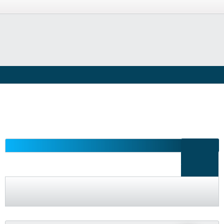
دخول أو تسجيل
المنتديات
الأقسام التقنية
الكمبيوتر والإنترنت
برنامج تحويل صيغ الفيديو والافلام Any
Video Converter Free 6.1.4
المشاركات
آخر نشاط
الصور
تصفية - فلترة