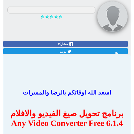
progs prof
:: عضو VIP ::
تاريخ التسجيل:
May 2015
المشاركات:
1972
الجنس:
ذكر
مشاركة
تويت
برنامج تحويل صيغ الفيديو والافلام Any Video Converter Free 6.1.4
#1
06-10-2017, 07:37 PM
اسعد الله اوقاتكم بالرضا والمسرات