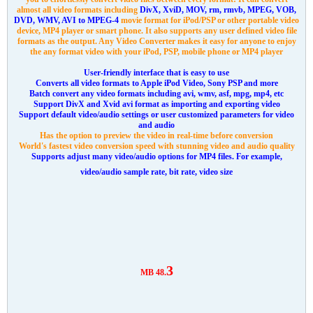
صيغ الفيديو مع المحافظة على جودة الفيديو الاصلية و هو يتميز بالسهولة في
الاستخدام و السرعة في تحويل الفيديو يمكنك تحويل أي مقطع فيديو لديك مهما كانت
صيغته إلى أي امتداد تريد و هذه بعض الصيغ التي يدعمها برنامج اني فيديو كونفرتر
MP4 و FLV و 3GP و Avi و MKV و
المزيد من صيغ الفيديو الأخرى بعد تحويل الفيديو
سيكون جاهزا لنقله إلى هاتفك المحمول مثل الآيفون و سمسونج و البلاك بيري أو نقله
الى اجهزة تشغيل الفيديو مثل الآيبود أو غير ذلك من المشغلات الأخرى يمكنك أيضا
فصل الصوت من الفيديو و حفظه على الكمبيوتر بعدة صيغ برنامج اني فيديو كونفرتر
يسمح لك بتحديد قيمة جودة الفيديو و الصوت و ايضا تحديد أبعاد إطار شاشة الفيديو
بعدها يمكنك تحويل الفيديو بضغطة زر واحدة و بجودة عالية
Any Video Converter
is an All-in-One video converting tool with easy-to-use
graphical interface, fast converting speed and excellent video quality. It allows
you to effortlessly convert video files between every format! It can convert
almost all video formats including
DivX, XviD, MOV, rm, rmvb, MPEG, VOB,