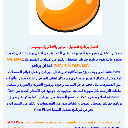
افضل برنامج لتشغيل الفيديو والافلام والموسيقى
جم بلير لتشغيل جميع صيغ الفيديوهات علي الكمبيوتر من افضل برامج تشغيل الميديا
(AVI, MP4,
بجودة عالية يقوم برنامج جم بلير بتشغيل الكثير من امتدادات الفيديو مثل
MKV, FLV, WMV, MOV, etc)
كما ان برنامج
Gom Playr له واجهة مميزة مع امكانية تغير شكل البرنامج و عمل قوائم للمفضلات
كما يمكن استكمال الفيديو مره اخري من مكان ايقاف العرض , اضافة بعض التأثيرات
علي الفيديوهات مثل حجم عرض الشاشة و جودة ووضوع الصوت و الصورة و تشغيل
ملفات الترجمة بكل سهولة لمتابعة الفيديوهات الاجنبية في الاصدار الجديد من Gom
Player تم اصلاح بعض مشكلات النسخ السابقة من البرنامج , كما يمكن عن طريق
برنامج جم بلير تسجيل الصوت و التقاط صور من الفيديوهات و الكثير من المميزات و
الخواص لبرنامج تشغيل الميديا Gom Player
GOM Player
is a multimedia player with popular video and audio codecs built-