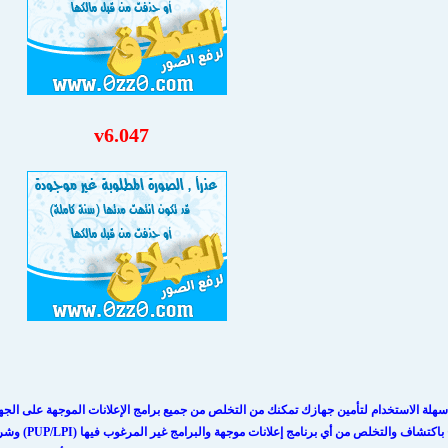
v6.047
 سهلة الاستخدام لتأمين جهازك تمكنك من التخلص من جميع برامج الإعلانات الموجهة على ا
والتخلص من أي برنامج إعلانات موجهة والبرامج غير المرغوب فيها (PUP/LPI) وشرائط الأدوات أو تطبيقات توجيه برامج التصفح (Hijacker)