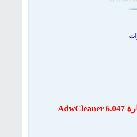
ات
AdwC