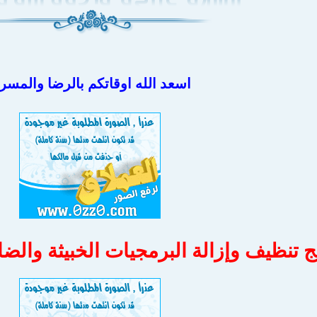
اسعد الله اوقاتكم بالرضا والمسر
تنظيف وإزالة البرمجيات الخبيثة والضارة leaner 6.047