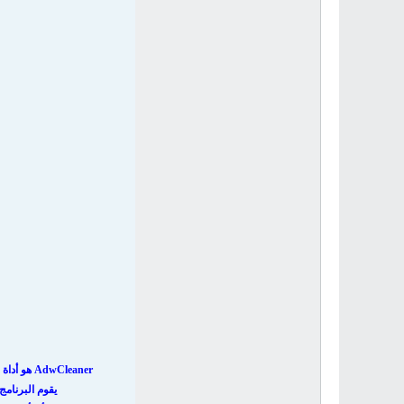
AdwCleaner
هو أداة
يقوم البرنامج باكتشاف 