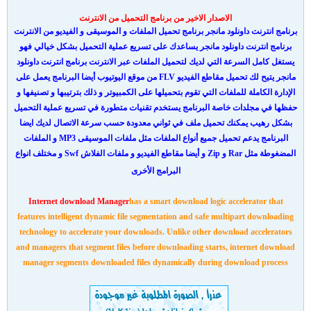
الاصدار الاخير من برنامج التحميل من الانترنت
برنامج انترنت داونلود مانجر برنامج تحميل الملفات و الموسيقى و الفيديو من الانترنت
برنامج انترنت داونلود مانجر يساعدك على تسريع عملية التحميل بشكل خيالي فهو
يستغل كامل السرعة التي لديك لتحميل الملفات عبر الانترنت برنامج انترنت داونلود
مانجر يتيح لك تحميل مقاطع الفيديو FLV من موقع اليوتيوب أيضا البرنامج يعمل على
الإدارة الكاملة للملفات التي تقوم بتحميلها على الكمبيوتر و ذلك بترتيبها و تصنيفها و
حفظها في مجلدات خاصة
البرنامج يستخدم تقنيات متطورة في تسريع عملية التحميل
بشكل رهيب يمكنك تحميل ملف في ثواني معدودة حسب
سرعة الاتصال لديك ايضا
البرنامج يدعم تحميل جميع أنواع الملفات مثل ملفات الموسيقى MP3 و الملفات
المضغوطة مثل Rar و Zip و أيضا مقاطع الفيديو و ملفات الفلاش Swf و مختلف انواع
البرامج الأخرى
Internet download Manager
has a smart download
logic accelerator that
features intelligent dynamic file segmentation and safe multipart downloading
technology to accelerate your downloads. Unlike other
download
accelerators
and managers that segment files before downloading starts,
internet
download
manager
segments downloaded files dynamically during
download
process