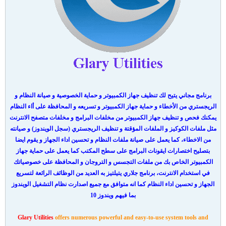
برنامج مجاني يتيح لك تنظيف جهاز الكمبيوتر و حماية الخصوصية و صيانة النظام و
الريجستري من الأخطاء و حماية جهاز الكمبيوتر و تسريعه و المحافظة على أاء النظام
يمكنك فحص و تنظيف جهاز الكمبيوتر من مخلفات البرامج و مخلفات متصفح الانترنت
مثل ملفات الكوكيز و الملفات المؤقتة و تنظيف الريجستري (سجل الويندوز) و صيانته
من الاخطاء، كما يعمل على صيانة ملفات النظام و تحسين اداء الجهاز و يقوم ايضا
بتصليح اختصارات ايقونات البرامج على سطح المكتب كما يعمل على حماية جهاز
الكمبيوتر الخاص بك من ملفات التجسس و التروجان و المحافظة على خصوصياتك
في استخدام الانترنت، برنامج جلاري يتيلتيز به العديد من الوظائف الرائعة لتسريع
الجهاز و تحسين اداء النظام كما انه متوافق مع جميع اصدارت نظام التشغيل الويندوز
بما فيهم ويندوز 10
Glary Utilities
offers numerous powerful and easy-to-use system tools and