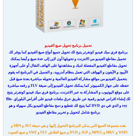
تحميل برنامج تحويل صيغ الفيديو
برنامج فري ميك فيديو كونفرتر يتيح لك تحويل جميع أنواع صيغ الفيديو كما يوفر لك
تحميل مقاطع الفيديو من الانترنت و تحويلها أون لاين إلى عدة صيغ و أيضا يمكنك
تحويل مقاطع الفيديو المفضلة لديك و مشاهدتها على الهاتف النقال أو على أجهزة
الآيبود و الآيفون و الهواتف التي تعمل بنظام أندرويد، و الجميل في البرنامج انه يقوم
بتحميل الفيديو من مواقع مشاركة الفيديو العالمية و تحويله مباشرة بعدة صيغ قبل
حفظه على جهاز الكمبيوتر كما يمكنك تحويل الفيديو إلى صيغة FLV و رفعه مباشرة
على موقع اليوتيوب و المشاركة به عبر الانترنت، برنامج فري ميك فيديو كونفرتر يتيح
لك إنشاء اقراص فيديو رقمية عن طريق حرق ملفات فيديو على أقراص البلوراي Blu-
ray و الدي في دي DVD كما يتيح لك تقطيع و دمج مقاطع الفيديو بكل سهولة و هو
برنامج شامل لتحويل و تحرير مقاطع الفيديو
هذه مجموعة الصيغ التي يمكن للبرنامج التحويل إليها و هي صيغة AVI و MP4 و
WMV و MKV و MPEG و 3GP و DVD و صيغ الفلاش FLV و SWF و صيع الصوت