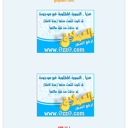
graphics card
31.1 MB