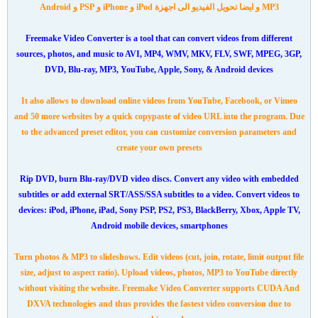
MP3 و ايضا تحويل الفيديو الى اجهزة iPod و iPhone و PSP و Android
Freemake Video Converter is a tool that can convert videos from different
sources, photos, and music to AVI, MP4, WMV, MKV, FLV, SWF, MPEG, 3GP,
DVD, Blu-ray, MP3, YouTube, Apple, Sony, & Android devices
It also allows to download online videos from YouTube, Facebook, or Vimeo
and 50 more websites by a quick copypaste of video URL into the program. Due
to the advanced preset editor, you can customize conversion parameters and
create your own presets
Rip DVD, burn Blu-ray/DVD video discs. Convert any video with embedded
subtitles or add external SRT/ASS/SSA subtitles to a video. Convert videos to
devices: iPod, iPhone, iPad, Sony PSP, PS2, PS3, BlackBerry, Xbox, Apple TV,
Android mobile devices, smartphones
Turn photos & MP3 to slideshows. Edit videos (cut, join, rotate, limit output file
size, adjust to aspect ratio). Upload videos, photos, MP3 to YouTube directly
without visiting the website. Freemake Video Converter supports CUDA And
DXVA technologies and thus provides the fastest video conversion due to