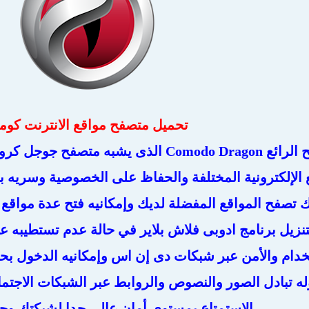
تحميل متصفح مواقع الانترنت كوم
كومودو المتصفح الرائع Comodo Dragon الذى ي
الإلكترونية المختلفة والحفاظ على الخصوصية وسريه بيا
لك تصفح المواقع المفضلة لديك وإمكانيه فتح عدة مواقع
نزيل برنامج ادوبى فلاش بلاير في حالة عدم تستطيبه ع
خدام والأمن عبر شبكات دى إن اس وإمكانيه الدخول بح
له تبادل الصور والنصوص والروابط عبر الشبكات الاجتم
الاستمتاع بمستوى أمان عالي جدا لشبكتك و