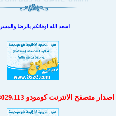
اسعد الله اوقاتكم بالرضا والمسر
 متصفح الانترنت كومودو Comodo Dragon 58.0.3029.113