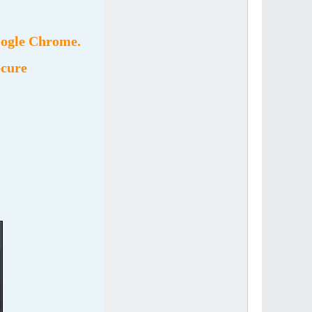
oogle Chrome.
ecure