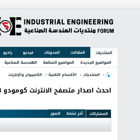
المقالات
المدونات
فيديو
راديو
المنتديات
المواضيع الجديدة
المواضيع الشائعة
الهندسة الصناعية
المنتديات
الأقسام التقنية
الكمبيوتر والإنترنت
احدث اصدار متصفح الانترنت كومودو Comodo Dragon 58.0.3029.113
آخر نشاط
الصور
المشاركات