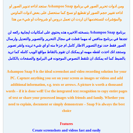
ومن ادوات تحرير الصور في برنامج
Ashampoo Snap ستجد اداءه تدوير الصور او
اداءه تغيير حجم الصور او تقطيع او نسخ كما ستحصل على بعض ادوات الماوس
والمؤشرات لتستخدمها ان اردت ان تعمل دروس او شروحات او شيء من هذا
برنامج Ashampoo Snap بنسخته الاخيره هذه يحتوي على امكانيات ايجابية رائعه لن
تجدها في برنامج منافس له مهما فعلت في مجال التحرير والتصوير والتعديل وارسال
الصور فقط حدد نوع التصوير الاطار كامل ام جزءا منه او اي شيء تريده وانقر تصوير
وستجد انك اخذت لقطه مهمه او يمكنك ان تقوم بالتقاط مواقع الويب كامله كما تريد
بالضبط كما انه يمكنك ان تلتقط النصوص الموجوده في البرامج والصفحات بالكامل
Ashampoo Snap 9 is the ideal screenshot and video recording solution for your
PC. Capture anything you see on your screen as images or videos and add
additional information, e.g. texts or arrows. A picture is worth a thousand
words – if it is done well! Use the integrated text recognition to copy entire pages
of text or share your processed images with friends and family. Whether you
need to explain, document or simply demonstrate – Snap 9 is always the best
choice
Features
Create screenshots and videos fast and easily