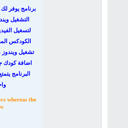
برنامج يوفر لك
التشغيل ويند
لتسغيل الفيدي
الكودكس المع
اضافة كودك جد
البرنامج يتم
واح
ecs whereas the
es