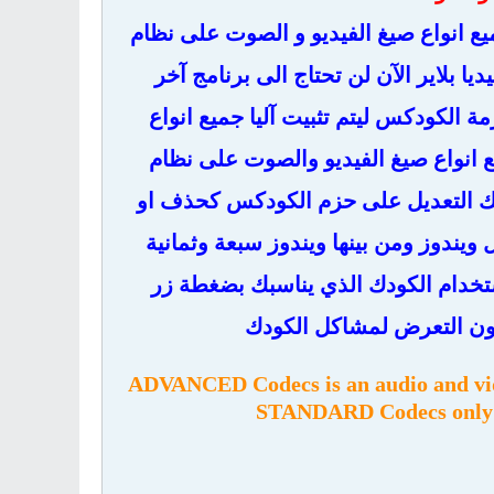
 انواع صيغ الفيديو و الصوت على نظام
 بلاير الآن لن تحتاج الى برنامج آخر
 الكودكس ليتم تثبيت آليا جميع انواع
 انواع صيغ الفيديو والصوت على نظام
تشغيل صيغ MKV و H264 و MP4 وMPG كما يمكنك التعديل على حزم الكودكس كحذف او
ويندوز ومن بينها ويندوز سبعة وثمانية
ستخدام الكودك الذي يناسبك بضغطة زر
دون التعرض لمشاكل الكودك
ADVANCED Codecs is an audio and vide
STANDARD Codecs only con