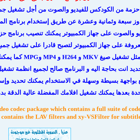
 حزمة من الكودكس للفيديو والصوت من أجل تشغيل جميع
وز سبعة وثمانية وعشرة عن طريق إستخدام برنامج الميديا
و والصوت على جهاز الكمبيوتر يمكنك تنصيب برنامج حزمة
روفة على جهاز الكمبيوتر لتصبح قادرا على تشغيل جمبع
تشغيل ويندوز مثل 
يد انت بحاجة اليه و البرنامج صالح لجميع انظمة تشغيل 
تع بواجهة بسيطة وسهلة في الاستخدام يمكنك تحديد وإ
دة بعدها يمكنك تشغيل افلامك المفضلة عالية الدقة ب
o codec package which contains a full suite of cod
tains the LAV filters and xy-VSFilter for subtitl