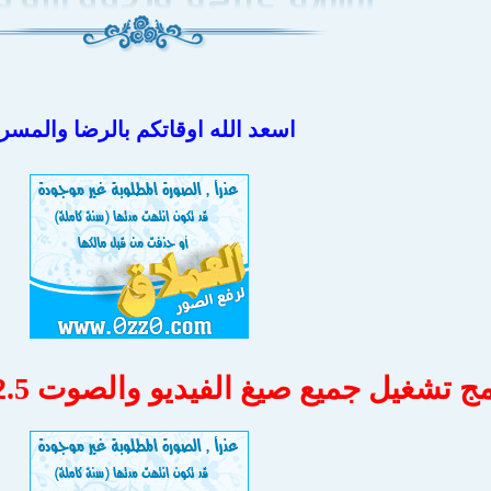
اسعد الله اوقاتكم بالرضا والمسر
 تشغيل جميع صيغ الفيديو والصوت Advanced Codecs 8.2.5