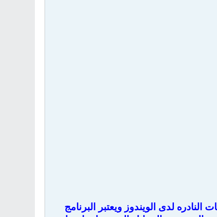
مج خاص بتثبيت التعريفات النادره لدى الويندوز ويعتبر البرنامج