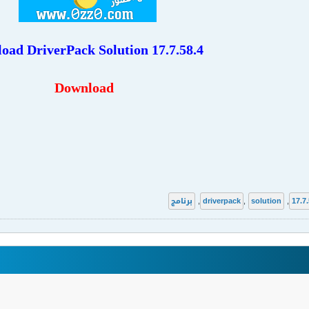
load
DriverPack Solution 17.7.58.4
Download
17.7.
,
solution
,
driverpack
,
برنامج