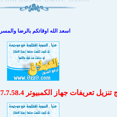
اسعد الله اوقاتكم بالرضا والمسر
يل تعريفات جهاز الكمبيوتر DriverPack Solution 17.7.58.4