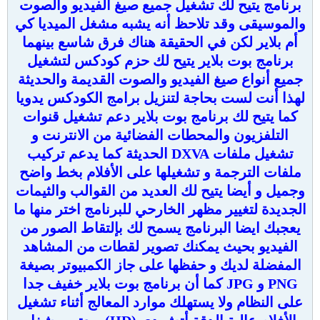
برنامج يتيح لك تشغيل جميع صيغ الفيديو والصوت
والموسيقى وقد تلاحظ أنه يشبه مشغل الميديا كي
أم بلاير لكن في الحقيقة هناك فرق شاسع بينهما
برنامج بوت بلاير يتيح لك حزم كودكس لتشغيل
جميع أنواع صيغ الفيديو والصوت القديمة والحديثة
لهذا أنت لست بحاجة لتنزيل برامج الكودكس يدويا
كما يتيح لك برنامج بوت بلاير دعم تشغيل قنوات
التلفزيون والمحطات الفضائية من الانترنت و
تشغيل ملفات DXVA الحديثة كما يدعم تركيب
ملفات الترجمة و تشغيلها على الأفلام بخط واضح
وجميل و أيضا يتيح لك العديد من القوالب والثيمات
الجديدة لتغيير مظهر الخارحي للبرنامج اختر منها ما
يعجبك ايضا البرنامج يسمح لك بإلتقاط الصور من
الفيديو بحيث يمكنك تصوير لقطات من المشاهد
المفضلة لديك و حفظها على جاز الكمبيوتر بصيغة
PNG و JPG كما أن برنامج بوت بلاير خفيف جدا
على النظام ولا يستهلك موارد المعالج أثناء تشغيل