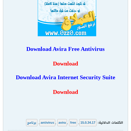
Download Avira Free Antivirus
Download
Download Avira Internet Security Suite
Download
الكلمات الدلالية:
15.0.34.17
,
free
,
avira
,
antivirus
,
برنامج