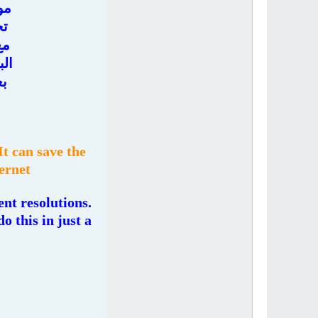
مو
تح
مع
ال
بع
t can save the
ternet
ent resolutions.
o this in just a