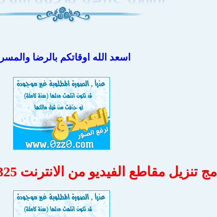
اسعد الله اوقاتكم بالرضا والمسر
 تنزيل مقاطع الفيديو من الانترنت aTube Catcher 3.8.9325