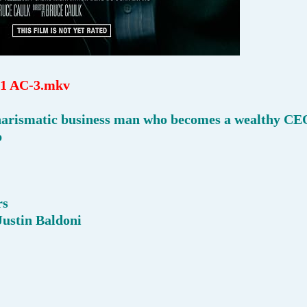
.1 AC-3.mkv
harismatic business man who becomes a wealthy CEO
p
rs
Justin Baldoni