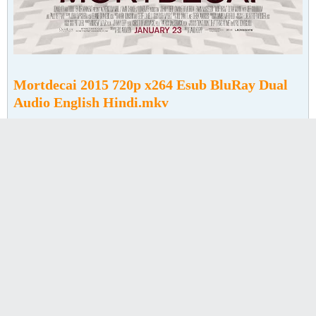
Mortdecai 2015 720p x264 Esub BluRay Dual
Audio English Hindi.mkv
Juggling angry Russians, the British Mi5, and
an international terrorist, debonair art dealer
and part time rogue Charlie Mortdecai races to
recover a stolen painting rumored to contain a
code that leads to lost gold
Director:
David Koepp
Writers:
Eric Aronson (screenplay), Kyril
Bonfiglioli (novel)
Stars:
Johnny Depp, Gwyneth Paltrow, Ewan
McGregor