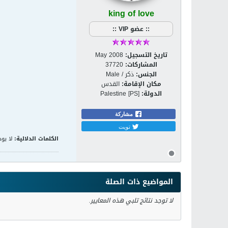
king of love
:: عضو VIP ::
تاريخ التسجيل:
May 2008
المشاركات:
37720
الجنس:
ذكر / Male
مكان الإقامة:
القدس
الدولة:
Palestine [PS]
مشاركة
تويت
الكلمات الدلالية:
لا يوج
المواضيع ذات الصلة
لا توجد نتائج تلبي هذه المعايير.