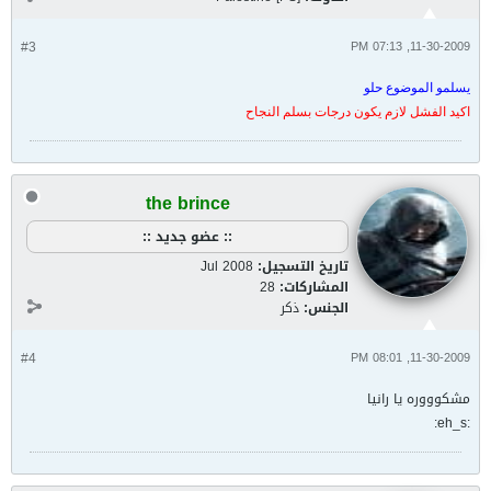
#3
11-30-2009, 07:13 PM
يسلمو الموضوع حلو
اكيد الفشل لازم يكون درجات بسلم النجاح
the brince
:: عضو جديد ::
تاريخ التسجيل:
Jul 2008
المشاركات:
28
الجنس:
ذكر
#4
11-30-2009, 08:01 PM
مشكوووره يا رانيا
:eh_s: