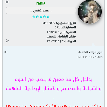
rania
:: عضو ذهبي ::
تاريخ التسجيل:
Mar 2009
المشاركات:
571
الجنس:
انثى / Female
مكان الإقامة:
فلسطين
الدولة:
Palestine [PS]
فجر قواك الكامنة
#1
11-27-2009, 11:41 PM
بداخل كل منا معين لا ينضب من القوة
والشجاعة والتصميم والأفكار الإبداعية الملهمة
.
ولكن متى تخرج هذه الأفكار وتعلن عن نفسها