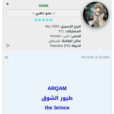
rania
:: عضو ذهبي ::
تاريخ التسجيل:
Mar 2009
المشاركات:
571
الجنس:
انثى / Female
مكان الإقامة:
فلسطين
الدولة:
Palestine [PS]
#5
11-30-2009, 10:09 PM
ARQAM
طيور الشوق
the brince