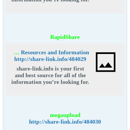
From general topics to more of
what you would expect to find
here, share-link.info has it all.
We hope you find what you are
searching for!
RapidShare
share-link.info - share link Resources and Information.
http://share-link.info/484029
share-link.info is your first
and best source for all of the
information you’re looking for.
From general topics to more of
what you would expect to find
here, share-link.info has it all.
We hope you find what you are
megaupload
searching for!
http://share-link.info/484030