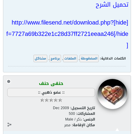
تحميل الشرح
[hide]http://www.filesend.net/download.php?
f=7727a69b322e1c28d37ff2721eeaa246[/hide
]
الكلمات الدلالية:
المضغوطة
,
الملفات
,
برنامج
,
مشاكل
حنفى حنف
:: عضو ذهبي ::
تاريخ التسجيل:
Dec 2009
المشاركات:
500
الجنس:
ذكر / Male
مكان الإقامة:
مصر