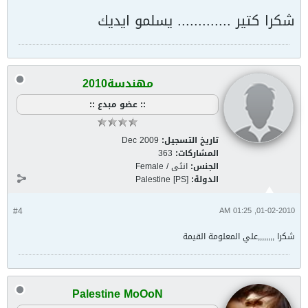
شكرا كتير ............. يسلمو ايديك
مهندسة2010
:: عضو مبدع ::
تاريخ التسجيل:
Dec 2009
المشاركات:
363
الجنس:
انثى / Female
الدولة:
Palestine [PS]
#4
01-02-2010, 01:25 AM
شكرا ,,,,,,,,علي المعلومة القيمة
Palestine MoOoN