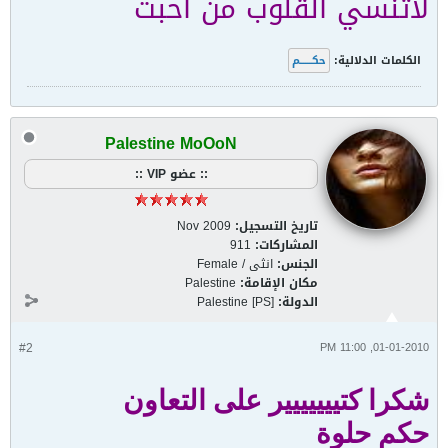
لاتنسي القلوب من احبت
الكلمات الدلالية:
حكــــــم
Palestine MoOoN
:: عضو VIP ::
تاريخ التسجيل:
Nov 2009
المشاركات:
911
الجنس:
انثى / Female
مكان الإقامة:
Palestine
الدولة:
Palestine [PS]
#2
01-01-2010, 11:00 PM
شكرا كتييييييير على التعاون
حكم حلوة