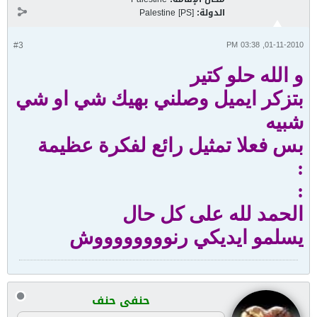
الدولة:
Palestine [PS]
#3
01-11-2010, 03:38 PM
و الله حلو كتير
بتزكر ايميل وصلني بهيك شي او شي
شبيه
بس فعلا تمثيل رائع لفكرة عظيمة
:
:
الحمد لله على كل حال
يسلمو ايديكي رنووووووووش
حنفى حنف