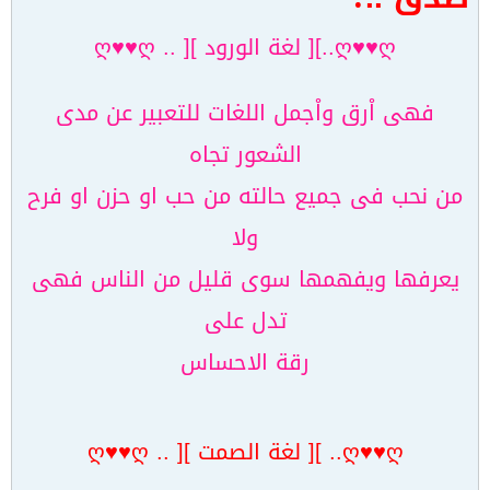
ღ♥♥ღ..][ لغة الورود ][ .. ღ♥♥ღ
فهى اْرق واْجمل اللغات للتعبير عن مدى
الشعور تجاه
من نحب فى جميع حالته من حب او حزن او فرح
ولا
يعرفها ويفهمها سوى قليل من الناس فهى
تدل على
رقة الاحساس
ღ♥♥ღ.. ][ لغة الصمت ][ .. ღ♥♥ღ