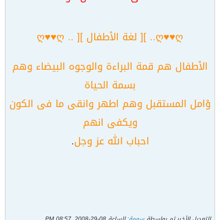
ღ♥♥ღ.. ][ لغة الاْطفال ][ .. ღ♥♥ღ
الاْطفال هم قمة البراءة والوجوه البيضاء وهم
بسمة الحياة
وْامل المستقبل وهم اطهر وانقى ما فى الكون
ويكفى انهم
احباب الله عز وجل
.
التعديل الأخير تم بواسطة
سومة
; الساعة
08-29-2008, 08:57 PM
.