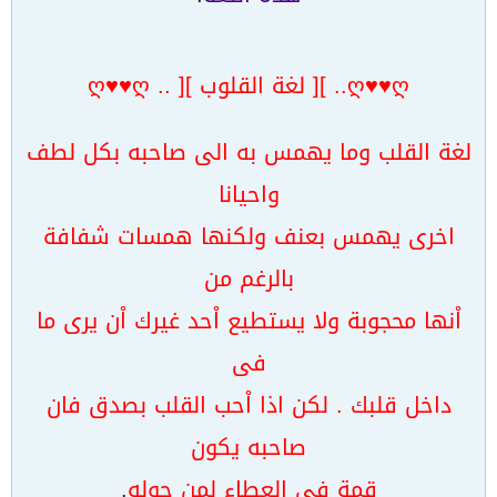
ღ♥♥ღ.. ][ لغة القلوب ][ .. ღ♥♥ღ
لغة القلب وما يهمس به الى صاحبه بكل لطف
واحيانا
اخرى يهمس بعنف ولكنها همسات شفافة
بالرغم من
اْنها محجوبة ولا يستطيع اْحد غيرك اْن يرى ما
فى
داخل قلبك . لكن اذا اْحب القلب بصدق فان
صاحبه يكون
قمة فى العطاء لمن حوله
.