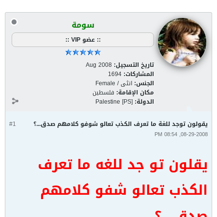
سومة
:: عضو VIP ::
تاريخ التسجيل:
Aug 2008
المشاركات:
1694
الجنس:
انثى / Female
مكان الإقامة:
فلسطين
الدولة:
Palestine [PS]
يقولون توجد للغة ما تعرف الكذب تعالو شوفو كلامهم صدق...؟
#1
08-29-2008, 08:54 PM
يقلون تو جد للغه ما تعرف
الكذب تعالو شفو كلامهم
صدق ..؟