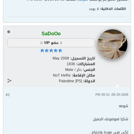
الكلمات الدلالية:
لا يوجد
SaDoOo
:: عضو VIP ::
تاريخ التسجيل:
May 2008
المشاركات:
1836
الجنس:
ذكر / Male
مكان الإقامة:
NoT HeRe
الدولة:
Palestine [PS]
#2
08-29-2008, 09:10 PM
شومه
شكرا لموضوعك الجميل
لكي مني مودة واحترام