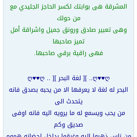
المشرقة هى بوابتك لكسر الحاجز الجليدي مع
من حولك
وهى تعبير صادق ورونق جميل واشراقة اْمل
تميز صاحبها
فهى راقية برقي صاحبها.
ღ♥♥ღ.. ][ لغة البحر ][ .. ღ♥♥ღ
البحر له لغة لا يعرفها الا من يحبه بصدق فانه
يتحدث الى
من يحب ويسمع له ما يرويه اليه فانه اوفى
صديق وكم
من ناس ذهبوا اليه وغرقوا بداخل احضانه هموم