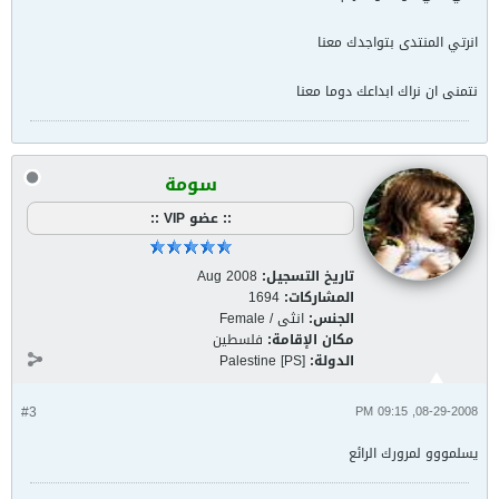
انرتي المنتدى بتواجدك معنا
نتمنى ان نراك ابداعك دوما معنا
سومة
:: عضو VIP ::
تاريخ التسجيل:
Aug 2008
المشاركات:
1694
الجنس:
انثى / Female
مكان الإقامة:
فلسطين
الدولة:
Palestine [PS]
#3
08-29-2008, 09:15 PM
يسلمووو لمرورك الرائع