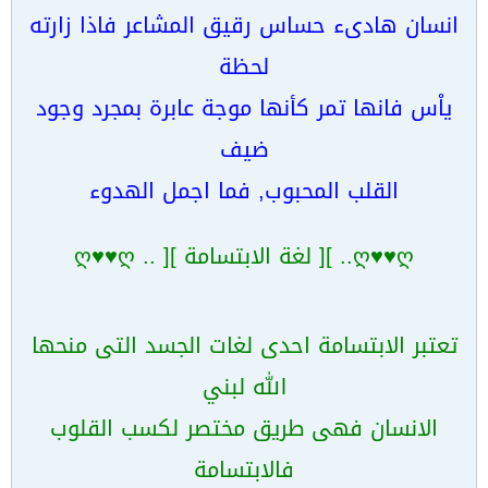
انسان هادىء حساس رقيق المشاعر فاذا زارته
لحظة
ياْس فانها تمر كأنها موجة عابرة بمجرد وجود
ضيف
القلب المحبوب, فما اجمل الهدوء
ღ♥♥ღ.. ][ لغة الابتسامة ][ .. ღ♥♥ღ
تعتبر الابتسامة احدى لغات الجسد التى منحها
الله لبني
الانسان فهى طريق مختصر لكسب القلوب
فالابتسامة