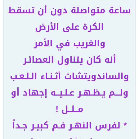
ساعة متواصلة دون أن تسقط
الكرة على الأرض
والغريب في الأمر
أنه كان يتناول العصائـر
والساندويتشات أثـنـاء الـلـعـب
ولـــم يـظـهـر عـلـيــه إجهاد أو
مــلــل !
* لفرس النهـر فـم كبيـر جـداً