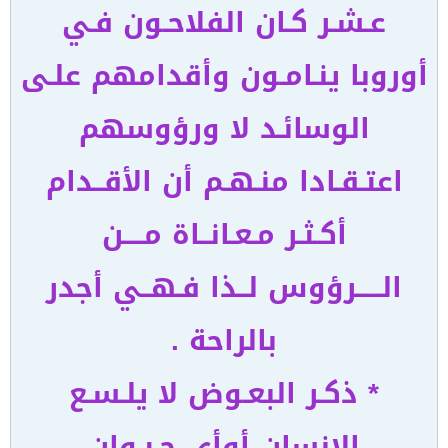
عـشـر كـان الفلاحـون فـي
أوروبا ينـامـون وأقدامهم علـى
الوسائـد لا ورؤوسهم
اعتـقـادا منـهـم أن الأقــدام
أكـثـر مـعـانــاة مــــن
الـــــرؤوس لــذا فـهــي أجدر
بالراحة .
* ذكـر البعـوض لا يلـسـع
الإنسان أوأى حـيـوان