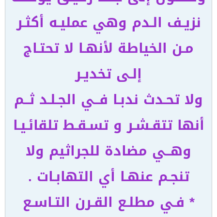
نزيـف الـدم وهي عمليـه أكثـر
مـن الخياطة لأنهـا لا تحتـاج
إلـى تخديـر
ولا تحـدث ندبـا فــي الجـلـد ثــم
أنها تتقـشـر و تسـقـط تلقائـيـا
وهــي مضادة للجراثيم ولا
تنجـم عنهـا أي التهابـات .
* فـي مطلـع القـرن التـاسـع