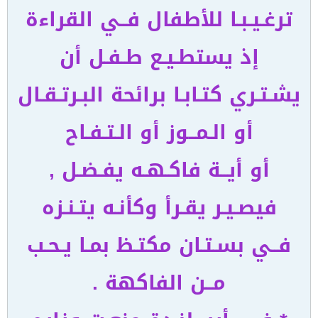
ترغـيـبـا للأطفال فــي القراءة
إذ يستطـيـع طـفـل أن
يشـتـري كتـابـا برائحة البـرتـقـال
أو الـمــوز أو الـتـفـاح
أو أيــة فاكـهـه يفـضـل ,
فيصـيـر يقـرأ وكأنـه يتـنـزه
فــي بسـتـان مكتـظ بمـا يـحـب
مــن الفاكهة .