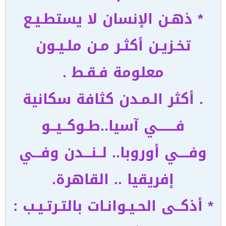
* ذهـن الإنسان لا يستطـيـع
تخـزيـن أكثـر مـن ملـيـون
معلومة فـقـط .
. أكثر الـمـدن كثافة سكانية
فـــــــي آسيا..طـوكــيــو
وفــــي أوروبا.. لــنـــدن وفـــي
إفريقيا .. القاهرة.
* أذكــى الحـيـوانـات بالتـرتـيـب :