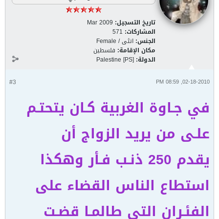
تاريخ التسجيل:
Mar 2009
المشاركات:
571
الجنس:
انثى / Female
مكان الإقامة:
فلسطين
الدولة:
Palestine [PS]
#3
02-18-2010, 08:59 PM
في جـاوة الغربية كـان يتحتـم
علـى من يريد الزواج أن
يقدم 250 ذنـب فـأر وهكذا
استطاع الناس القضاء على
الفئـران التي طالمـا قضـت