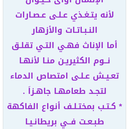
لأنه يتـغـذي عـلـى عـصـارات
النـبـاتـات والأزهار
أما الإناث فهـي التـي تقلـق
نــوم الكثيريـن منـا لأنهـا
تعـيـش عـلـى امتصاص الدماء
لتجـد طعامهـا جاهـزاَ .
* كـتـب بمختـلـف أنواع الفاكهة
طبـعـت فــي بريطانـيـا