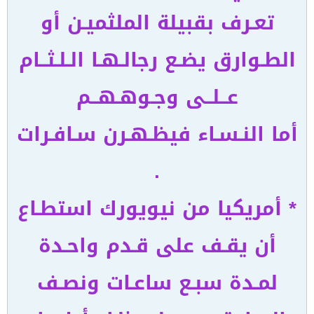
تعـرف بقبيلة الملثميـن أو
الطـوارق يضـع رجالـهـا الـلـثــام
عــلــى وجـوهـهــم
أما النـسـاء فيظـهـرن سـافـرات
.
* أمريكيا من نيويورك استطـاع
أن يقـف على قـدم واحـدة
لمـدة سبـع ساعـات ونصـف