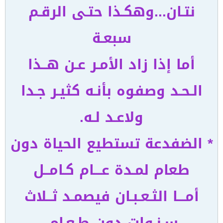
نتـان...وهكـذا حتـى الرقـم
سبعـة
أما إذا زاد الأمـر عـن هــذا
الـحـد وصفوه بأنـه كثيـر جـدا
ولاعـد لـه.
* الضفدعة تستطيع الحياة دون
طعام لمـدة عـــام كـامــل
أمـــا الثـعـبـان فيصمـد ثــلاث
سـنـوات دون طـعـام.