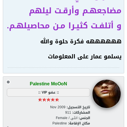
مضاجعهـم وأرقـت ليلهم
و أتلفـت كثيـرا مـن محاصيلهـم.
ههههههه فكرة حلوة والله
يسلمو عمار على المعلومات
Palestine MoOoN
:: عضو VIP ::
تاريخ التسجيل:
Nov 2009
المشاركات:
911
الجنس:
انثى / Female
مكان الإقامة:
Palestine