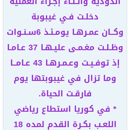
الدودية وأثـنـاء إجـراء العملية
دخلـت فـي غيبوبة
وكــان عمـرهـا يومـئـذ 6سـنـوات
وظـلـت مغـمـى عليـهـا 37 عـامـا
إذ توفـيـت وعـمـرهـا 43 عـامــا
وما تزال في غيبوبتها يوم
فارقـت الحياة.
* في كوريا استطاع رياضي
اللعـب بكـرة القدم لمده 18