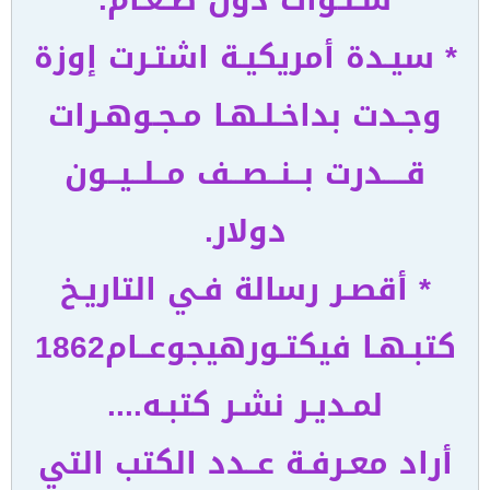
* سيـدة أمريكيـة اشتـرت إوزة
وجـدت بداخـلـهـا مـجـوهـرات
قــــدرت بــنــصــف مــلــيــون
دولار.
* أقصـر رسالة فـي التاريـخ
كتبـهـا فيكتـورهيجوعــام1862
لمـديـر نشـر كتبـه....
أراد معـرفـة عــدد الكتب التي