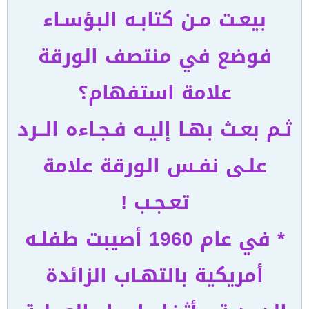
بيعـت مـن كتابـه البؤسـاء
فوضع في منتصف الورقة
علامة استفهام؟
ثـم بعـث بهـا إليـه فـجـاءه الــرد
علـى نفـس الورقة علامة
تعـجـب !
* في عام 1960 أصيبت طفلـه
أمريكية بالتهـاب الزائدة