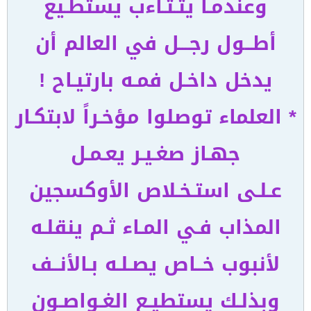
وعندمـا يتـثـاءب يستطـيع
أطــول رجـــل في العالم أن
يدخل داخـل فمـه بارتيـاح !
* العلماء توصلوا مؤخـراً لابتكـار
جهـاز صغـيـر يعـمـل
عـلـى استـخـلاص الأوكسجين
المذاب فـي المـاء ثـم ينقلـه
لأنبوب خــاص يصـلـه بـالأنــف
وبذلـك يستطيـع الغـواصـون