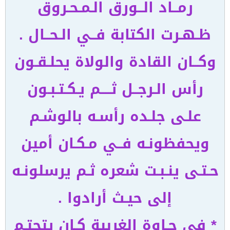
رمــاد الــورق الـمـحـروق
ظـهـرت الكتابة فــي الـحــال .
وكــان القادة والولاة يحلـقـون
رأس الـرجــل ثــــم يـكـتـبـون
علـى جلـده رأسـه بالوشـم
ويحفظونـه فــي مـكـان أمين
حـتـى ينـبـت شعره ثـم يرسلونـه
إلى حيـث أرادوا .
* في جـاوة الغربية كـان يتحتـم