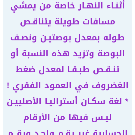
أثنـاء النهـار خاصة من يمشي
مسافات طويلة يتناقـص
طوله بمعدل بوصتيـن ونصـف
البوصة وتزيد هذه النسبة أو
تنـقـص طبـقـا لمعدل ضغط
الغضروف في العمود الفقري !
* لغة سكـان أستراليـا الأصلييـن
ليـس فيها من الأرقام
الحسابية غير رقـم واحـد ورقــم