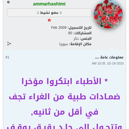
ammarhashimi
:: عضو نشيط ::
تاريخ التسجيل:
Feb 2009
المشاركات:
80
الجنس:
ذكر
مكان الإقامة:
سوريا
معلومات عامة .....
#1
02-18-2010, 10:35 AM
* الأطباء ابتكروا مؤخرا
ضمـادات طبية من الغراء تجف
في أقل من ثانيه,
وتتحـول إلى جلـد رقيـق يوقـف