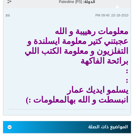
الدولة:
Palestine [PS]
#4
02-18-2010, 09:40 PM
معلومات رهييبة و الله
عجبتني كتير معلومة ايسلندة و
التفلزيون و معلومة الكتب اللي
برائحة الفاكهة
:
:
يسلمو ايديك عمار
انبسطت و الله بهالمعلومات :)
المواضيع ذات الصلة