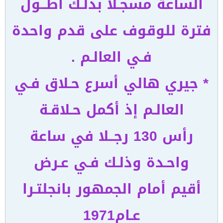
الساعة مسجـلا بذلـك أطــول
فترة للوقوف على قدم واحدة
فـي العالـم .
* جيري هالي أسرع حـلاق فـي
العالـم إذ أكمل حـلاقـة
رأس 130 رجــلا في ساعة
واحـدة وذلـك فـي عـرض
أقيم أمام الجمهور بانجلتـرا
عـام1971