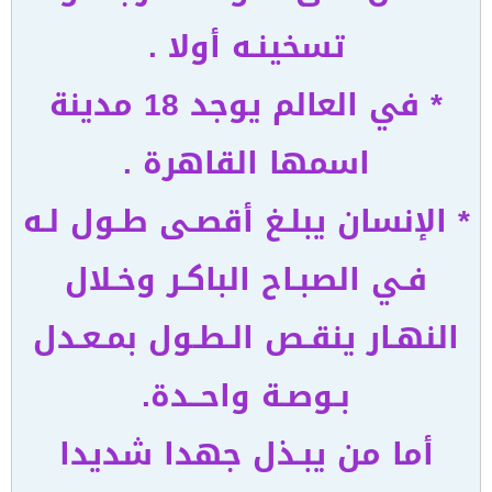
تسخينـه أولا .
* في العالم يوجد 18 مدينة
اسمها القاهرة .
* الإنسان يبلـغ أقصـى طـول لـه
فـي الصبـاح الباكـر وخـلال
النهـار ينقـص الـطـول بمـعـدل
بـوصـة واحــدة.
أما من يبـذل جهدا شديدا