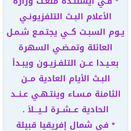
* فـي أيسلنـدة منعـت وزاره
الأعلام البـث التلفزيونـي
يـوم السبـت كــي يجتـمـع شـمـل
العائلة وتمـضـي السهرة
بعـيـدا عــن التلفـزيـون ويبـدأ
البـث الأيام العادية مــن
الثامنة مـسـاء وينتـهـي عـنــد
الحادية عــشــرة لــيـــلاَ .
* في شمال إفريقيا قبيلة