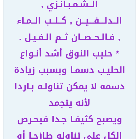
الــشـمـبـانـزي ,
الــدلـــفـــيــن , كــلــب الــمـاء
, فـالـحــصــان ثــم الـفـيـل .
* حليب النوق أشد أنـواع
الحليـب دسمـا وبسبب زيادة
دسمه لا يمكن تناولـه بـاردا
لأنه يتجمد
ويصبح كثيفـا جـدا فيحـرص
الكل على تناوله طازجـا أو