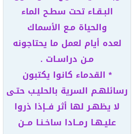
البـقـاء تحت سطـح الماء
والحياة مـع الأسماك
لعده أيام لعمل ما يحتاجونه
مـن دراسـات .
* القدماء كانوا يكتبون
رسائلهـم السرية بالحليـب حتـى
لا يظهـر لها أثر فــإذا ذروا
عليـهـا رمــادا ساخـنـا مــن