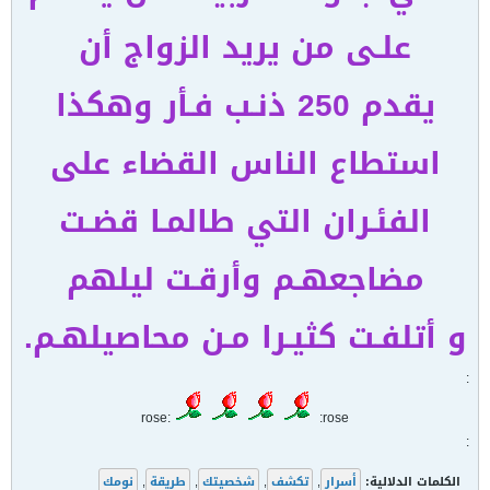
علـى من يريد الزواج أن
يقدم 250 ذنـب فـأر وهكذا
استطاع الناس القضاء على
الفئـران التي طالمـا قضـت
مضاجعهـم وأرقـت ليلهم
و أتلفـت كثيـرا مـن محاصيلهـم.
:
rose:
:rose
:
الكلمات الدلالية:
أسرار
,
تكشف
,
شخصيتك
,
طريقة
,
نومك