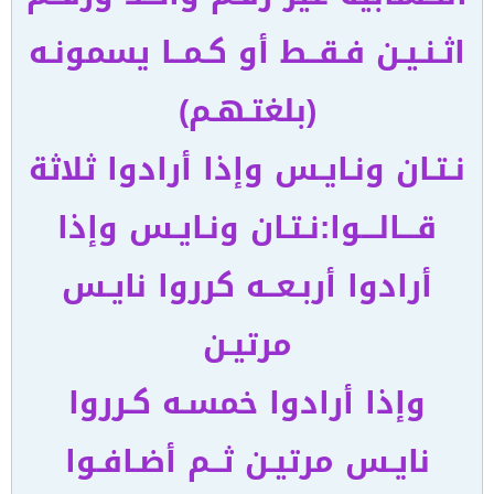
اثـنـيـن فـقــط أو كـمــا يسمونـه
(بلغتـهـم)
نـتـان ونـايـس وإذا أرادوا ثلاثة
قـــالـــوا:نـتـان ونـايـس وإذا
أرادوا أربـعــه كرروا نايـس
مرتيـن
وإذا أرادوا خمسـه كـرروا
نايـس مرتيـن ثــم أضـافـوا