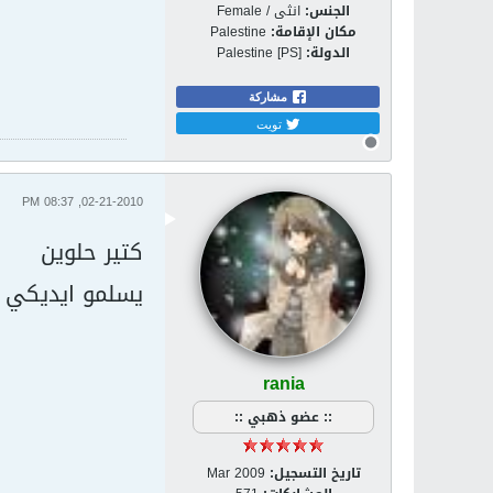
الجنس:
انثى / Female
مكان الإقامة:
Palestine
الدولة:
Palestine [PS]
مشاركة
تويت
02-21-2010, 08:37 PM
كتير حلوين
يسلمو ايديكي
rania
:: عضو ذهبي ::
تاريخ التسجيل:
Mar 2009