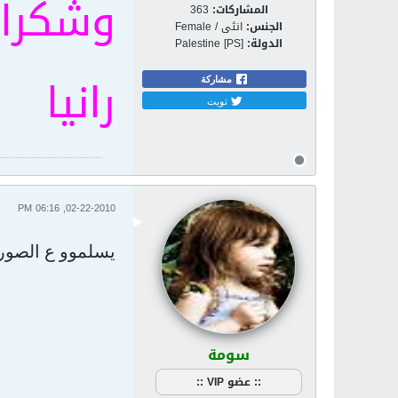
وشكرا 
المشاركات:
363
الجنس:
انثى / Female
الدولة:
Palestine [PS]
رانيا
مشاركة
تويت
02-22-2010, 06:16 PM
يسلموو ع الصور
سومة
:: عضو VIP ::