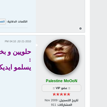
الكلمات الدلالية:
العم
02-21-2010, 04:10 PM
حلويين و بخ
:
يسلمو ايديكي 
Palestine MoOoN
:: عضو VIP ::
تاريخ التسجيل:
Nov 2009
المشاركات:
911