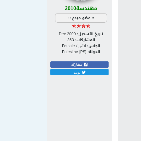
مهندسة2010
:: عضو مبدع ::
تاريخ التسجيل:
Dec 2009
المشاركات:
363
الجنس:
انثى / Female
الدولة:
Palestine [PS]
مشاركة
تويت