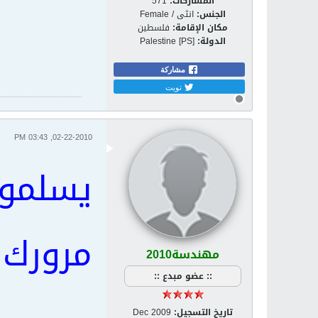
المشاركات:
571
الجنس:
انثى / Female
مكان الإقامة:
فلسطين
الدولة:
Palestine [PS]
مشاركة
تويت
02-22-2010, 03:43 PM
يسلمو
مرورك
مهندسة2010
:: عضو مبدع ::
تاريخ التسجيل:
Dec 2009