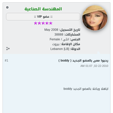
المهندسة الصناعية
:: عضو VIP ::
تاريخ التسجيل:
May 2008
المشاركات:
38888
الجنس:
انثى / Female
مكان الإقامة:
بيروت
الدولة:
Lebanon [LB]
رحبوا معى بالعضو الجديد ( boddy )
#1
02-22-2010, 01:07 AM
اياهلا وياغلا بالعضو الجديد boddy