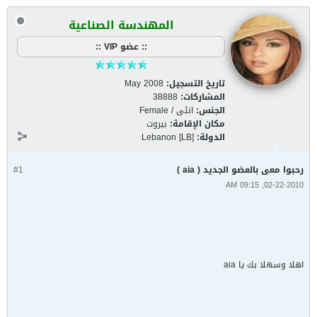
المهندسة الصناعية
:: عضو VIP ::
تاريخ التسجيل:
May 2008
المشاركات:
38888
الجنس:
انثى / Female
مكان الإقامة:
بيروت
الدولة:
Lebanon [LB]
رحبوا معى بالعضو الجديد ( aia )
#1
02-22-2010, 09:15 AM
اهلا وسهلا بك يا aia