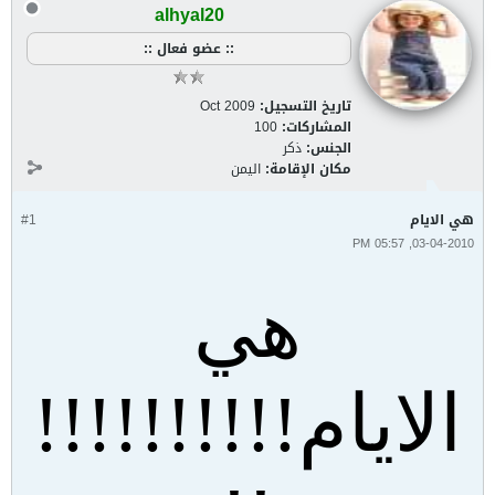
alhyal20
:: عضو فعال ::
تاريخ التسجيل:
Oct 2009
المشاركات:
100
الجنس:
ذكر
مكان الإقامة:
اليمن
هي الايام
#1
03-04-2010, 05:57 PM
هي
الايام!!!!!!!!!!