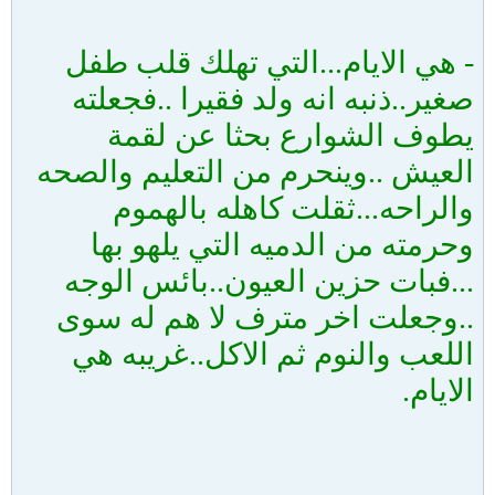
-
هي الايام...التي تهلك قلب طفل
صغير..ذنبه انه ولد فقيرا ..فجعلته
يطوف الشوارع بحثا عن لقمة
العيش ..وينحرم من التعليم والصحه
والراحه...ثقلت كاهله بالهموم
وحرمته من الدميه التي يلهو بها
...فبات حزين العيون..بائس الوجه
..وجعلت اخر مترف لا هم له سوى
اللعب والنوم ثم الاكل..غريبه هي
الايام.