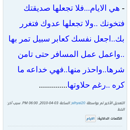
-
هي الايام...فلا تجعلها صديقتك
فتخونك ..ولا تجعلها عدوك فتغرر
بك..اجعل نفسك كعابر سبيل تمر بها
..واعمل عمل المسافر حتى تامن
شرها..واحذر منها..فهي خداعه ما
كره ..رغم حلاوتها
..............
التعديل الأخير تم بواسطة
alhyal20
; الساعة
03-04-2010, 06:00 PM
.
سبب آخر:
الخط
الكلمات الدلالية:
الايام