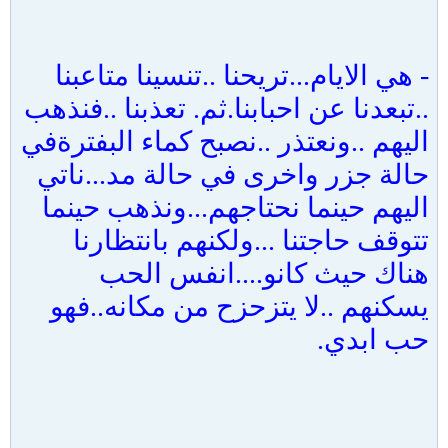
-
هي الايام...تريحنا ..تنسينا متاعبنا
..تبعدنا عن احبابنا.ثم. تعذبنا ..فنذهب
اليهم ..ونعتذر ..نصبح كماء البفترةفي
حالة جزر واخرى في حالة مد...ناتي
اليهم حينما نحتاجهم...ونذهب حينما
تتوقف حاجتنا ...ولكنهم بانتظارنا
هناك حيث كانو....انفس الحب
يسكنهم ..لا يتزحزح من مكانه..فهو
حب ابدي.