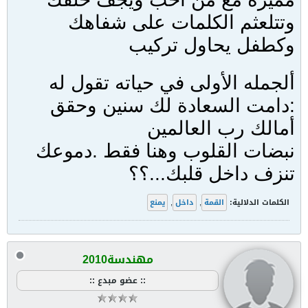
وتتلعثم الكلمات على شفاهك
وكطفل يحاول تركيب
ألجمله الأولى في حياته تقول له
:دامت السعادة لك سنين وحقق
أمالك رب العالمين
نبضات القلوب وهنا فقط .دموعك
تنزف داخل قلبك...؟؟
الكلمات الدلالية:
القمة
,
داخل
,
يمنع
مهندسة2010
:: عضو مبدع ::