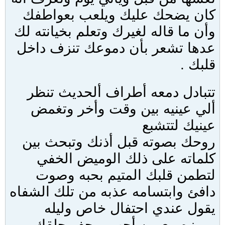
كان يضحك عليك ويلعب بعواطفك
وأن ما قاله لغيرك وتعلم بخيانته لك
عدها تشعر بأن دموعك تنزف داخل
قلبك .
تتبادل دمعه أطراف ألحديث تنظر
ألي عينيه بين وقت وأخر وتغمض
عينيك لتتشبع
روحك بصوته قبل أذنك وتبحث بين
كلماته على ذلك الوميض الخفي
لتطمن قلبك المتيم بحبه وصوت
دافئ وابتسامه عذبه من تلك الشفاه
يقول عندي احتفال خاص وليله
مميزه مع من أحب ويجف حلقك