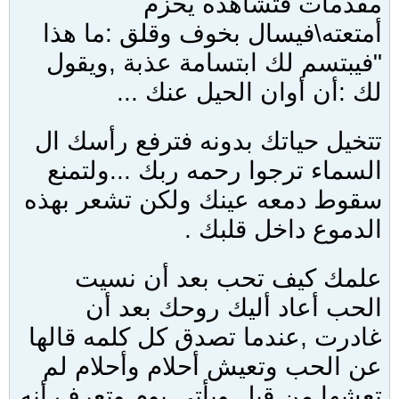
مقدمات فتشاهده يحزم
أمتعته\فيسال بخوف وقلق :ما هذا
"فيبتسم لك ابتسامة عذبة ,ويقول
لك :أن أوان الحيل عنك ...
تتخيل حياتك بدونه فترفع رأسك ال
السماء ترجوا رحمه ربك ...ولتمنع
سقوط دمعه عينك ولكن تشعر بهذه
الدموع داخل قلبك .
علمك كيف تحب بعد أن نسيت
الحب أعاد أليك روحك بعد أن
غادرت ,عندما تصدق كل كلمه قالها
عن الحب وتعيش أحلام وأحلام لم
تعشها من قبل ويأتي يوم وتعرف أنه