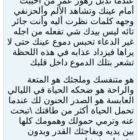
عندما تذبل زهور عمر من أحببت
أمام عينك وتشاهد الألم وألحزنفي
وجهه كلمات نظرت أليه وأنت جائر
تائه ليس بيدك شي تفعله من اجله
غير الدعاء تحبس دموع عينك حتى لا
يراها فيزداد عذابه في هذه اللحظة
تشعر بتلك الدموع داخل قلبك
هو متنفسك وملجئك هو المتعة
والراحة هو ضحكه الحياة في الليالي
العابسة هو الصدر الحنون لك عندما
تحمل الحياة أكثر من طاقتك \تبحث
عنه وترمي حمولك وهمومك كلها
بين يديه ويفاجئك القدر وبدون