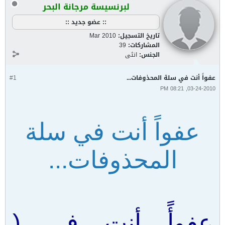
لبرنسيسة مرجانة البحر
:: عضو جديد ::
تاريخ التسجيل:
Mar 2010
المشاركات:
39
الجنس:
انثى
عفواً أنت في سلة المحذوفات...
#1
03-24-2010, 08:21 PM
عفواً أنت في سلة
المحذوفات...
عفوأً .. أنت .. في .. (