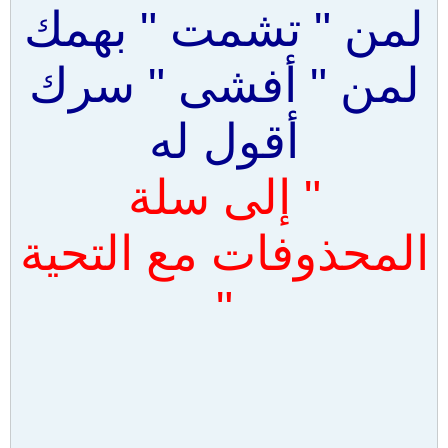
لمن " تشمت " بهمك
لمن " أفشى " سرك
أقول له
" إلى سلة
المحذوفات مع التحية
"