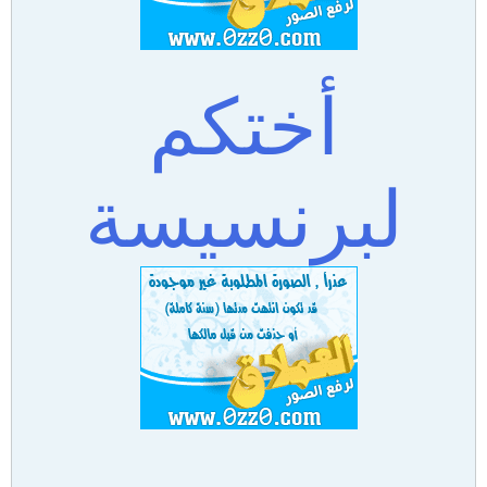
أختكم
لبرنسيسة