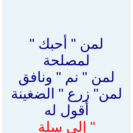
لمن " أحبك "
لمصلحة
لمن " نم " ونافق
لمن" زرع " الضغينة
أقول له
" إلى سلة