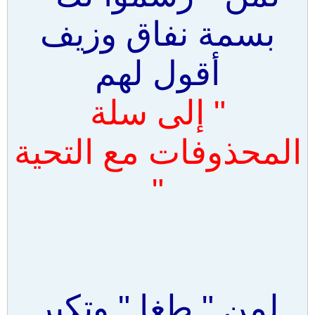
بسمة نفاق وزيف
أقول لهم
" إلى سلة
المحذوفات مع التحية
"
لمن " طغا " وتكبر