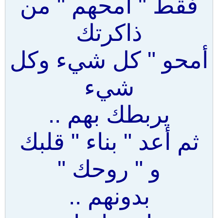
فقط " أمحهم " من
ذاكرتك
أمحو " كل شيء وكل
شيء
يربطك بهم ..
ثم أعد " بناء " قلبك
و " روحك "
بدونهم ..