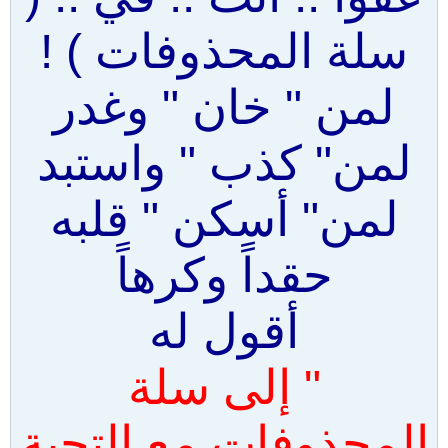
سلة المحذوفات ) !
لمن " خان " وغدر
لمن" كذب " واستبد
لمن" أسكن " قلبه
حقداً وكرهاً
أقول له
" إلى سلة
المحذوفات مع التحية