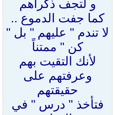
و لتجف ذكراهم
كما جفت الدموع ..
لا تندم " عليهم " بل "
كن " ممتناً
لأنك التقيت بهم
وعرفتهم على
حقيقتهم
فتأخذ " درس " في