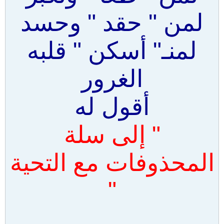
لمن " حقد " وحسد
لمنـ" أسكن " قلبه
الغرور
أقول له
" إلى سلة
المحذوفات مع التحية
"