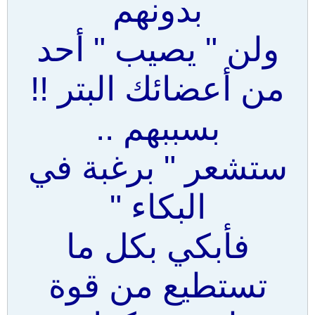
بدونهم
ولن " يصيب " أحد
من أعضائك البتر !!
بسببهم ..
ستشعر " برغبة في
البكاء "
فأبكي بكل ما
تستطيع من قوة