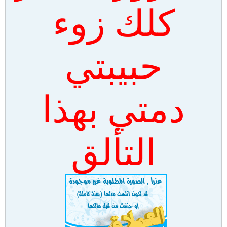
كلك زوء
حبيبتي
دمتي بهذا
التألق