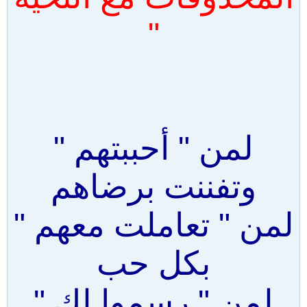
"
لمن " أحببتهم "
وتفننت برضاهم
لمن " تعاملت معهم "
بكل حب
لمن " رسموا لك "