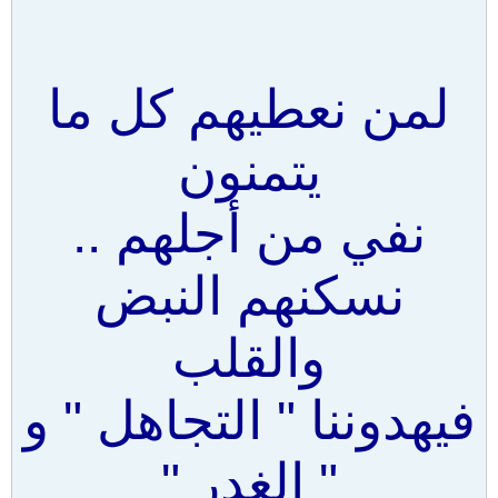
لمن نعطيهم كل ما
يتمنون
نفي من أجلهم ..
نسكنهم النبض
والقلب
فيهدوننا " التجاهل " و
" الغدر "