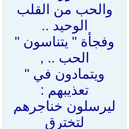
والحب من القلب
الوحيد ..
وفجأة " يتناسون "
الحب .. ,
ويتمادون في "
تعذيبهم :
ليرسلون خناجرهم
لتخترق