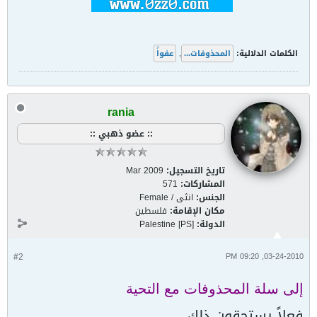
الكلمات الدلالية:
المحذوفات...
,
عفواً
rania
:: عضو ذهبي ::
تاريخ التسجيل:
Mar 2009
المشاركات:
571
الجنس:
انثى / Female
مكان الإقامة:
فلسطين
الدولة:
Palestine [PS]
#2
03-24-2010, 09:20 PM
إلى سلة المحذوفات مع التحية
فعلاً يستحقون ذلك