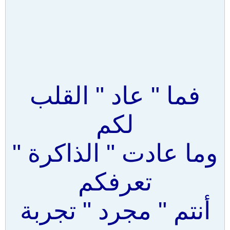
فما " عاد " القلب
لكم
وما عادت " الذاكرة "
تعرفكم
أنتم " مجرد " تجربة