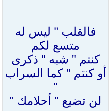
فالقلب " ليس له
متسع لكم
كنتم " شبه " ذكرى
أو كنتم " كما السراب
"
لن تضيع " أحلامك "