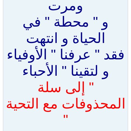
ومرت
و " محطة " في
الحياة و انتهت
فقد " عرفنا " الأوفياء
و لتقينا " الأحباء
" إلى سلة
المحذوفات مع التحية
"