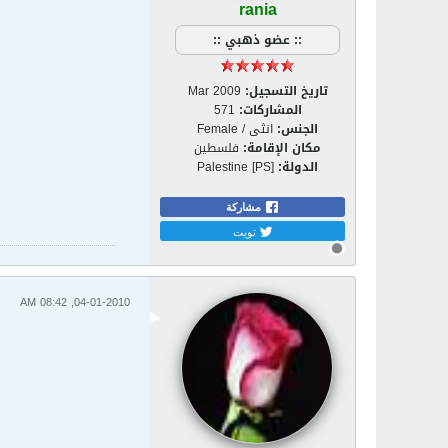
rania
:: عضو ذهبي ::
تاريخ التسجيل:
Mar 2009
المشاركات:
571
الجنس:
انثى / Female
مكان الإقامة:
فلسطين
الدولة:
Palestine [PS]
مشاركة
تويت
04-01-2010, 08:42 AM