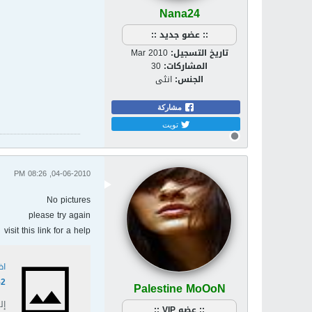
Nana24
:: عضو جديد ::
تاريخ التسجيل:
Mar 2010
المشاركات:
30
الجنس:
انثى
مشاركة
تويت
04-06-2010, 08:26 PM
No pictures
please try again
visit this link for a help
اض
52
Palestine MoOoN
إلى الاع
:: عضو VIP ::