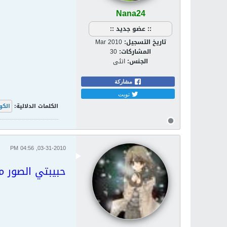
Nana24
:: عضو جديد ::
تاريخ التسجيل:
Mar 2010
المشاركات:
30
الجنس:
انثى
مشاركة
تويت
الكلمات الدلالية:
الكو
03-31-2010, 04:56 PM
حبيبتي الصور م