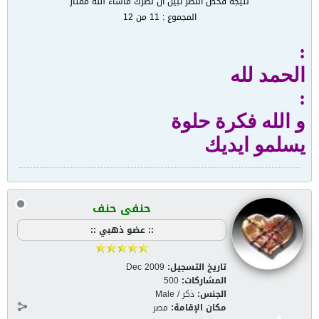
نتيجة فحص النظر تبين أن نظرك ماشاء الله ممتاز
المجموع : 11 من 12
:
الحمد لله
:
و الله فكرة حلوة
يسلمو ايديك
حنفى حنف
:: عضو ذهبي ::
تاريخ التسجيل:
Dec 2009
المشاركات:
500
الجنس:
ذكر / Male
مكان الإقامة:
مصر