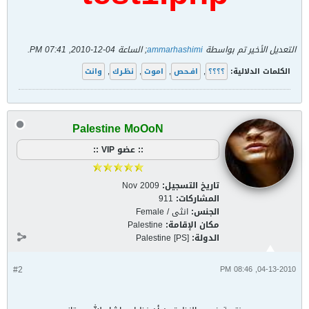
التعديل الأخير تم بواسطة
ammarhashimi
; الساعة
04-12-2010, 07:41 PM
.
الكلمات الدلالية:
؟؟؟؟
,
افـحص
,
اموت
,
نظـرك
,
وانت
Palestine MoOoN
:: عضو VIP ::
تاريخ التسجيل:
Nov 2009
المشاركات:
911
الجنس:
انثى / Female
مكان الإقامة:
Palestine
الدولة:
Palestine [PS]
#2
04-13-2010, 08:46 PM