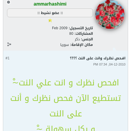
ammarhashimi
:: عضو نشيط ::
تاريخ التسجيل:
Feb 2009
المشاركات:
80
الجنس:
ذكر
مكان الإقامة:
سوريا
افـحص نظـرك وانت على النت ؟؟؟؟
#1
04-12-2010, 07:34 PM
افحص نظرك و انت علي النت~ْ
تستطيع الآن فحص نظرك و أنت
على النت
و بكل سهولة ~ْ